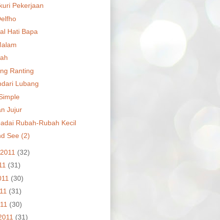
uri Pekerjaan
Delfho
l Hati Bapa
Malam
lah
ng Ranting
dari Lubang
 Simple
n Jujur
dai Rubah-Rubah Kecil
nd See (2)
 2011
(32)
011
(31)
011
(30)
011
(31)
011
(30)
2011
(31)