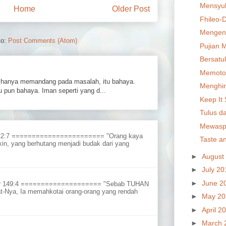
Mensyuk
Home
Older Post
Fhileo-
Mengena
to:
Post Comments (Atom)
Pujian 
Bersatu
Memoto
hanya memandang pada masalah, itu bahaya.
Menghin
 pun bahaya. Iman seperti yang d...
Keep It
Tulus da
Mewaspa
 22:7 ======================= "Orang kaya
Taste a
in, yang berhutang menjadi budak dari yang
►
August
►
July 2
►
June 2
ur 149:4 ==================== "Sebab TUHAN
t-Nya, Ia memahkotai orang-orang yang rendah
►
May 2
►
April 2
►
March 