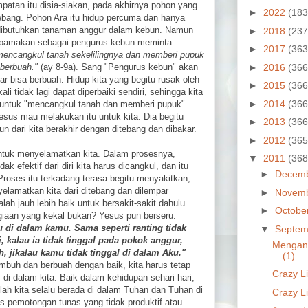
atan itu disia-siakan, pada akhirnya pohon yang
►
2022
(183
itebang. Pohon Ara itu hidup percuma dan hanya
 dibutuhkan tanaman anggur dalam kebun. Namun
►
2018
(237
umpamakan sebagai pengurus kebun meminta
►
2017
(363
mencangkul tanah sekelilingnya dan memberi pupuk
►
2016
(366
berbuah."
(ay 8-9a). Sang "Pengurus kebun" akan
r bisa berbuah. Hidup kita yang begitu rusak oleh
►
2015
(366
li tidak lagi dapat diperbaiki sendiri, sehingga kita
►
2014
(366
untuk "mencangkul tanah dan memberi pupuk"
sus mau melakukan itu untuk kita. Dia begitu
►
2013
(366
un dari kita berakhir dengan ditebang dan dibakar.
►
2012
(365
untuk menyelamatkan kita. Dalam prosesnya,
▼
2011
(368
k efektif dari diri kita harus dicangkul, dan itu
►
Decem
roses itu terkadang terasa begitu menyakitkan,
yelamatkan kita dari ditebang dan dilempar
►
Novem
ah jauh lebih baik untuk bersakit-sakit dahulu
►
Octobe
giaan yang kekal bukan? Yesus pun berseru:
 di dalam kamu. Sama seperti ranting tidak
▼
Septem
i, kalau ia tidak tinggal pada pokok anggur,
Mengan
, jikalau kamu tidak tinggal di dalam Aku."
(1)
umbuh dan berbuah dengan baik, kita harus tetap
Crazy Li
s di dalam kita. Baik dalam kehidupan sehari-hari,
ah kita selalu berada di dalam Tuhan dan Tuhan di
Crazy Li
es pemotongan tunas yang tidak produktif atau