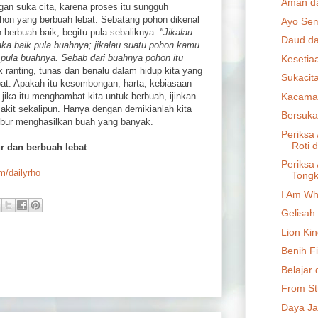
Aman da
ngan suka cita, karena proses itu sungguh
ohon yang berbuah lebat. Sebatang pohon dikenal
Ayo Se
 berbuah baik, begitu pula sebaliknya.
"Jikalau
Daud da
ka baik pula buahnya; jikalau suatu pohon kamu
k pula buahnya. Sebab dari buahnya pohon itu
Kesetia
 ranting, tunas dan benalu dalam hidup kita yang
Sukacit
ebat. Apakah itu kesombongan, harta, kebiasaan
Kacama
 jika itu menghambat kita untuk berbuah, ijinkan
kit sekalipun. Hanya dengan demikianlah kita
Bersuka
ubur menghasilkan buah yang banyak.
Periksa
Roti 
r dan berbuah lebat
Periksa 
om/dailyrho
Tongk
I Am Wh
Gelisah
Lion Ki
Benih F
Belajar 
From St
Daya Ja