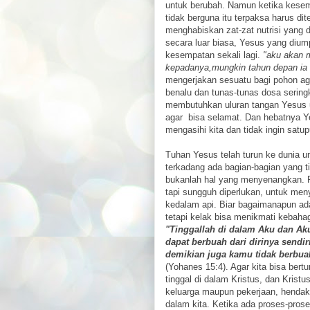
untuk berubah. Namun ketika kesemp
tidak berguna itu terpaksa harus d
menghabiskan zat-zat nutrisi yang
secara luar biasa, Yesus yang di
kesempatan sekali lagi.
"aku akan 
kepadanya,mungkin tahun depan ia 
mengerjakan sesuatu bagi pohon aga
benalu dan tunas-tunas dosa seringka
membutuhkan uluran tangan Yesus 
agar bisa selamat. Dan hebatnya Ye
mengasihi kita dan tidak ingin satup
Tuhan Yesus telah turun ke dunia 
terkadang ada bagian-bagian yang tida
bukanlah hal yang menyenangkan. P
tapi sungguh diperlukan, untuk men
kedalam api. Biar bagaimanapun adal
tetapi kelak bisa menikmati kebaha
"Tinggallah di dalam Aku dan Aku
dapat berbuah dari dirinya sendir
demikian juga kamu tidak berbuah
(Yohanes 15:4). Agar kita bisa bert
tinggal di dalam Kristus, dan Kristu
keluarga maupun pekerjaan, hendakl
dalam kita. Ketika ada proses-pros