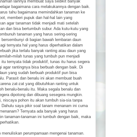
tanaman lainnya membuat saya sedikit banyak
belajar bagaimana cara melakukannya dengan baik.
arus tahu bagaimana memindahkan tanaman ke
pot, memberi pupuk dan hal-hal lain yang
ukan agar tanaman tidak menjadi mati setelah
kan dan bisa bertumbuh subur. Ada kutu-kutu yang
embunuh tanaman yang harus sering-sering
ini bersembunyi di bagian bawah lembaran daun
lagi ternyata hal yang harus diperhatikan dalam
erbuah jika terlalu banyak ranting atau daun yang
emilah-milah tunas yang tumbuh pun menjadi
itu ternyata tidak produktif, tunas itu harus segera
i agar rantingnya bisa berbuah dengan baik. Di
 daun yang sudah berbuah produktif pun bisa
alu. Parasit dan benalu ini akan membuat buah
 karena zat-zat yang dibutuhkan ranting untuk
eh benalu-benalu itu. Maka segala benalu dan
egera dipotong dan dibuang sesegera mungkin.
, niscaya pohon itu akan tumbuh sia-sia tanpa
 Dahulu saya pikir soal tanam menanam ini cuma
 menanam? Ternyata ada banyak yang harus
 ingin tanaman-tanaman ini tumbuh dengan baik, maka
perhatikan.
an menuliskan perumpamaan mengenai tanaman.