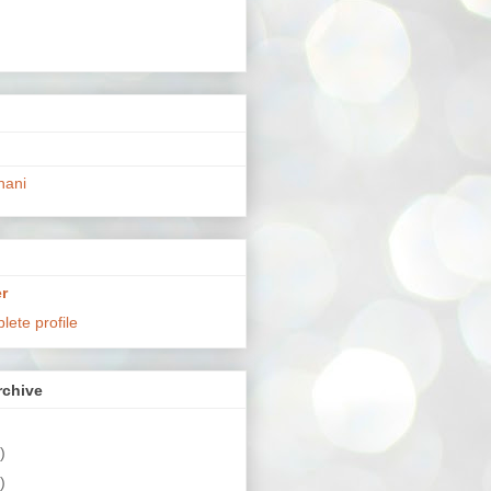
hani
r
ete profile
chive
)
)