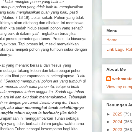
n.
"Tidak mungkin pohon yang baik itu
 ataupun pohon yang tidak baik itu menghasilkan
ang tidak menghasilkan buah yang baik, pasti
"
(Matius 7:18-19). Jelas sekali. Pohon yang tidak
akhirnya akan ditebang dan dibakar. Ini membawa
kah kita sudah hidup seperti pohon yang sehat?
Menu
ng baik di dalamnya? Tingkatkan terus jika
alui proses pemotongan tunas. Proses itu biasanya
Home
yakitkan. Tapi proses ini, meski menyakitkan
Lirik Lagu Ro
a kita bisa menjadi pohon yang tumbuh subur dengan
uburnya.
at yang menarik berasal dari Yesus yang
About Me
 sebagai tukang kebun dan kita sebagai pohon-
ri kita lihat perumpamaan ini selengkapnya.
"Lalu
webmaste
: "Seorang mempunyai pohon ara yang tumbuh di
k mencari buah pada pohon itu, tetapi ia tidak
View my compl
ada pengurus kebun anggur itu: Sudah tiga tahun
n ara ini dan aku tidak menemukannya. Tebanglah
nah ini dengan percuma! Jawab orang itu:
Tuan,
Renungan Ar
lagi, aku akan mencangkul tanah sekelilingnya
gkin tahun depan ia berbuah; jika tidak,
►
2025
(79)
erumpamaan ini menggambarkan Tuhan sebagai
►
2024
(363
Nya yang tidak berbuah dalam jangka waktu lama.
iberikan Tuhan sebagai kesempatan bagi kita
►
2023
(366