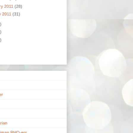
ry 2011
(28)
y 2011
(31)
)
)
)
er
n
rian
riman RHO-ers