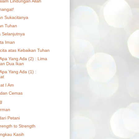
lam Lindungan Allah
mangat!
n Sukacitanya
an Tuhan
a Selanjutnya
ta Iman
cita atas Kebaikan Tuhan
 Apa Yang Ada (2) : Lima
dan Dua Ikan
Apa Yang Ada (1) :
at
at I Am
 dan Cemas
ng
irman
dari Petani
rength to Strength
ngkau Kasih