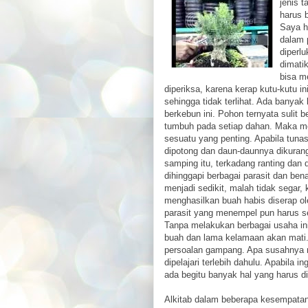
jenis 
harus 
Saya h
dalam 
diperl
dimati
bisa m
diperiksa, karena kerap kutu-kutu 
sehingga tidak terlihat. Ada banyak 
berkebun ini. Pohon ternyata sulit b
tumbuh pada setiap dahan. Maka m
sesuatu yang penting. Apabila tunas 
dipotong dan daun-daunnya dikurang
samping itu, terkadang ranting dan
dihinggapi berbagai parasit dan ben
menjadi sedikit, malah tidak segar,
menghasilkan buah habis diserap ol
parasit yang menempel pun harus s
Tanpa melakukan berbagai usaha ini
buah dan lama kelamaan akan mati.
persoalan gampang. Apa susahnya
dipelajari terlebih dahulu. Apabila
ada begitu banyak hal yang harus di
Alkitab dalam beberapa kesempat