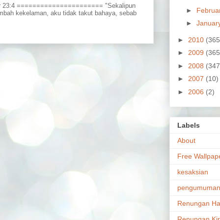
r 23:4 ====================== "Sekalipun
►
Februa
embah kekelaman, aku tidak takut bahaya, sebab
►
Januar
►
2010
(365
►
2009
(365
►
2008
(347
►
2007
(10)
►
2006
(2)
Labels
About
Free Wallpap
kesaksian
pengumuma
Renungan Ha
Renungan Ki