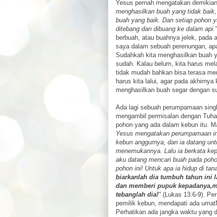
Yesus pernah mengatakan demikia
menghasilkan buah yang tidak baik,
buah yang baik. Dan setiap pohon y
ditebang dan dibuang ke dalam api.
berbuah, atau buahnya jelek, pada 
saya dalam sebuah perenungan, apa
Sudahkah kita menghasilkan buah ya
sudah. Kalau belum, kita harus mel
tidak mudah bahkan bisa terasa men
harus kita lalui, agar pada akhirny
menghasilkan buah segar dengan s
Ada lagi sebuah perumpamaan singk
mengambil permisalan dengan Tuhan
pohon yang ada dalam kebun itu. Ma
Yesus mengatakan perumpamaan ini
kebun anggurnya, dan ia datang untu
menemukannya. Lalu ia berkata kep
aku datang mencari buah pada poho
pohon ini! Untuk apa ia hidup di ta
biarkanlah dia tumbuh tahun ini 
dan memberi pupuk kepadanya,mun
tebanglah dia!
"
(Lukas 13:6-9). P
pemilik kebun, mendapati ada umat
Perhatikan ada jangka waktu yang d