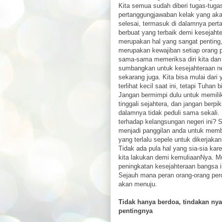
Kita semua sudah diberi tugas-tuga
pertanggungjawaban kelak yang akan 
selesai, termasuk di dalamnya per
berbuat yang terbaik demi kesejahte
merupakan hal yang sangat penting,
merupakan kewajiban setiap orang p
sama-sama memeriksa diri kita dan 
sumbangkan untuk kesejahteraan ne
sekarang juga. Kita bisa mulai dari 
terlihat kecil saat ini, tetapi Tuha
Jangan bermimpi dulu untuk memilik
tinggali sejahtera, dan jangan berpi
dalamnya tidak peduli sama sekali.
terhadap kelangsungan negeri ini
menjadi panggilan anda untuk memben
yang terlalu sepele untuk dikerjak
Tidak ada pula hal yang sia-sia ka
kita lakukan demi kemuliaanNya. Mu
peningkatan kesejahteraan bangsa i
Sejauh mana peran orang-orang per
akan menuju.
Tidak hanya berdoa, tindakan n
pentingnya