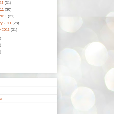
011
(31)
011
(30)
2011
(31)
ry 2011
(28)
y 2011
(31)
)
)
)
er