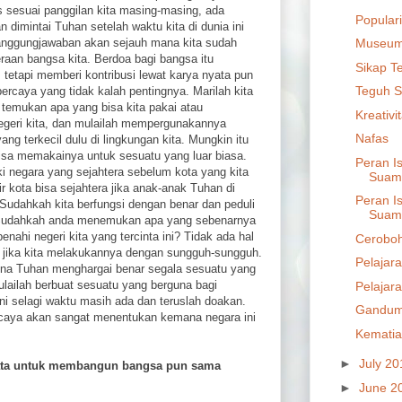
s sesuai panggilan kita masing-masing, ada
Populari
dimintai Tuhan setelah waktu kita di dunia ini
tanggungjawaban akan sejauh mana kita sudah
Museu
raan bangsa kita. Berdoa bagi bangsa itu
Sikap T
 tetapi memberi kontribusi lewat karya nyata pun
Teguh S
ercaya yang tidak kalah pentingnya. Marilah kita
temukan apa yang bisa kita pakai atau
Kreativi
geri kita, dan mulailah mempergunakannya
Nafas
yang terkecil dulu di lingkungan kita. Mungkin itu
n bisa memakainya untuk sesuatu yang luar biasa.
Peran I
i negara yang sejahtera sebelum kota yang kita
Suami
kir kota bisa sejahtera jika anak-anak Tuhan di
Peran I
 Sudahkah kita berfungsi dengan benar dan peduli
Suami
? Sudahkah anda menemukan apa yang sebenarnya
ahi negeri kita yang tercinta ini? Tidak ada hal
Ceroboh
an jika kita melakukannya dengan sungguh-sungguh.
Pelajar
rena Tuhan menghargai benar segala sesuatu yang
lailah berbuat sesuatu yang berguna bagi
Pelajar
ni selagi waktu masih ada dan teruslah doakan.
Gandum
caya akan sangat menentukan kemana negara ini
Kematia
►
July 2
yata untuk membangun bangsa pun sama
►
June 2