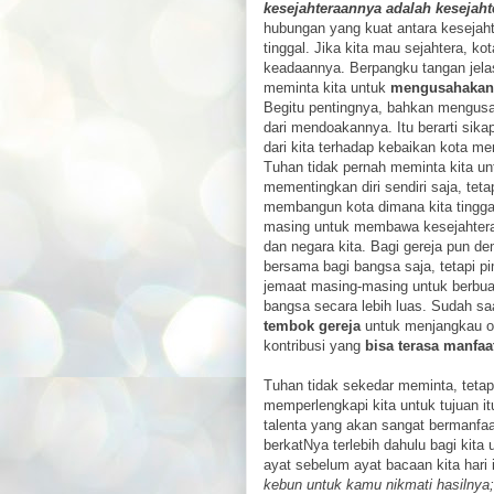
kesejahteraannya adalah kesejah
hubungan yang kuat antara kesejaht
tinggal. Jika kita mau sejahtera, kot
keadaannya. Berpangku tangan jelas
meminta kita untuk
mengusahakan 
Begitu pentingnya, bahkan mengusa
dari mendoakannya. Itu berarti sikap
dari kita terhadap kebaikan kota me
Tuhan tidak pernah meminta kita unt
mementingkan diri sendiri saja, teta
membangun kota dimana kita tinggal
masing untuk membawa kesejahteraan
dan negara kita. Bagi gereja pun d
bersama bagi bangsa saja, tetapi pi
jemaat masing-masing untuk berbua
bangsa secara lebih luas. Sudah sa
tembok gereja
untuk menjangkau or
kontribusi yang
bisa terasa manfa
Tuhan tidak sekedar meminta, tetap
memperlengkapi kita untuk tujuan i
talenta yang akan sangat bermanfa
berkatNya terlebih dahulu bagi kita 
ayat sebelum ayat bacaan kita hari 
kebun untuk kamu nikmati hasilnya;