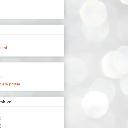
hani
r
ete profile
chive
)
)