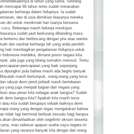
kemerdekaannya di tahun yang sama. Seorang
ah mencapai 66 tahun tentu sudah merasakan
galaman berharga dalam hidupnya. Ia sudah
emasan, dan di usia demikian biasanya mereka
an diri untuk menikmati hari tuanya bersama
n cucu. Beberapa masih bekerja meskipun
biasanya sudah jauh berkurang dibanding masa
a bertemu dan berbincang dengan pria atau wanita
etuah dan nasihat berharga lah yang anda peroleh.
ng hati membagikan pengalaman hidupnya untuk
un Indonesia merdeka, dimana posisi negara kita
tempat, ada juga yang bilang semakin merosot. Tentu
 pencapaian-pencapaian yang baik sepanjang
bisa dipungkiri pula bahwa masih ada begitu banyak
 Masalah masih bertumpuk, orang-orang yang terus
n rakyat demi perut pribadi masih bertebaran
ya yang juga menjadi bagian dari negara yang
ribusi atau peran kita sebagai anak bangsa? Sudah
aik demi bangsa kita? Apakah kita masih terus
iri atau kita sudah berupaya sebaik-baiknya demi
erapa orang yang dengan tegas mengatakan bahwa
n tidak lagi berminat berbuat sesuatu bagi bangsa
 akan dimanfaatkan oleh segelintir oknum beserta
rcuma, mau sebesar apapun usaha saya negara ini
 alasan yang rasanya banyak kita dengar dari orang