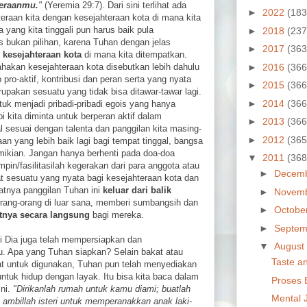
teraanmu.
"
(Yeremia 29:7). Dari sini terlihat ada
►
2022
(183
eraan kita dengan kesejahteraan kota di mana kita
a yang kita tinggali pun harus baik pula
►
2018
(237
 bukan pilihan, karena Tuhan dengan jelas
►
2017
(363
kesejahteraan kota
di mana kita ditempatkan.
►
2016
(366
hakan kesejahteraan kota disebutkan lebih dahulu
 pro-aktif, kontribusi dan peran serta yang nyata
►
2015
(366
rupakan sesuatu yang tidak bisa ditawar-tawar lagi.
►
2014
(366
uk menjadi pribadi-pribadi egois yang hanya
pi kita diminta untuk berperan aktif dalam
►
2013
(366
 sesuai dengan talenta dan panggilan kita masing-
►
2012
(365
 yang lebih baik lagi bagi tempat tinggal, bangsa
emikian. Jangan hanya berhenti pada doa-doa
▼
2011
(368
mpin/fasilitasilah kegerakan dari para anggota atau
►
Decem
t sesuatu yang nyata bagi kesejahteraan kota dan
atnya panggilan Tuhan ini
keluar dari balik
►
Novem
ang-orang di luar sana, memberi sumbangsih dan
►
Octobe
atnya secara langsung
bagi mereka.
►
Septem
i Dia juga telah mempersiapkan dan
▼
August
tu. Apa yang Tuhan siapkan? Selain bakat atau
Taste a
at untuk digunakan, Tuhan pun telah menyediakan
untuk hidup dengan layak. Itu bisa kita baca dalam
Proses 
ini.
"Dirikanlah rumah untuk kamu diami; buatlah
Mental 
 ambillah isteri untuk memperanakkan anak laki-