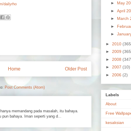
►
May 2
om/dailyrho
►
April 2
►
March 
►
Februa
►
Januar
►
2010
(365
►
2009
(365
►
2008
(347
►
2007
(10)
Home
Older Post
►
2006
(2)
to:
Post Comments (Atom)
Labels
About
hanya memandang pada masalah, itu bahaya.
Free Wallpap
 pun bahaya. Iman seperti yang d...
kesaksian