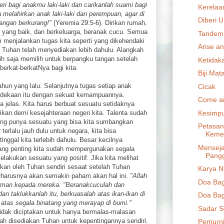
eri bagi anakmu laki-laki dan carikanlah suami bagi
Kerelaa
elahirkan anak laki-laki dan perempuan, agar di
Diberi 
angan berkurang!"
(Yeremia 29:5-6). Dirikan rumah,
n yang baik, dan berkeluarga, beranak cucu. Semua
Tandem
m menjalankan tugas kita seperti yang dikehendaki
Arise a
 Tuhan telah menyediakan lebih dahulu. Alangkah
sih saja memilih untuk berpangku tangan setelah
Ketidaka
berkat-berkatNya bagi kita.
Biji Ma
hun yang lalu. Selanjutnya tugas setiap anak
Cicak
rdekaan itu dengan sekuat kemampuannya.
Come a
 jelas. Kita harus berbuat sesuatu setidaknya
Kesimpu
rikan demi kesejahteraan negeri kita. Talenta sudah
ing punya sesuatu yang bisa kita sumbangkan
Petasan
 terlalu jauh dulu untuk negara, kita bisa
Keme
inggal kita terlebih dahulu. Besar kecilnya
Menseja
yang penting kita sudah mempergunakan segala
Pangg
lakukan sesuatu yang positif. Jika kita melihat
kan oleh Tuhan sendiri sesaat setelah Tuhan
Karya N
eharusnya akan semakin paham akan hal ini.
"Allah
Doa Bag
firman kepada mereka: "Beranakcuculah dan
n taklukkanlah itu, berkuasalah atas ikan-ikan di
Doa Bag
n atas segala binatang yang merayap di bumi."
Sadar S
tidak diciptakan untuk hanya bermalas-malasan
ah disediakan Tuhan untuk kepentingannya sendiri.
Pemurn