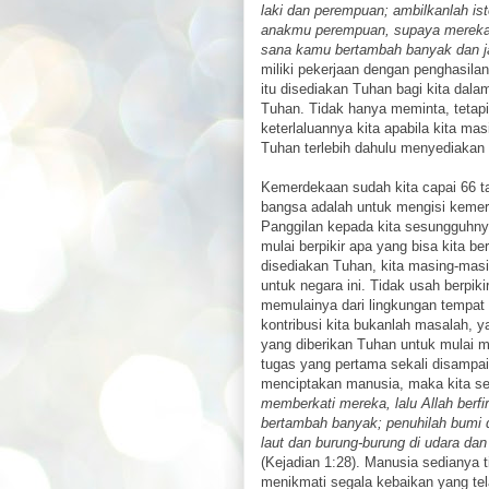
laki dan perempuan; ambilkanlah ist
anakmu perempuan, supaya mereka m
sana kamu bertambah banyak dan j
miliki pekerjaan dengan penghasila
itu disediakan Tuhan bagi kita dala
Tuhan. Tidak hanya meminta, tetapi
keterlaluannya kita apabila kita ma
Tuhan terlebih dahulu menyediakan 
Kemerdekaan sudah kita capai 66 ta
bangsa adalah untuk mengisi keme
Panggilan kepada kita sesungguhnya
mulai berpikir apa yang bisa kita be
disediakan Tuhan, kita masing-mas
untuk negara ini. Tidak usah berpikir
memulainya dari lingkungan tempat t
kontribusi kita bukanlah masalah, 
yang diberikan Tuhan untuk mulai me
tugas yang pertama sekali disampai
menciptakan manusia, maka kita s
memberkati mereka, lalu Allah ber
bertambah banyak; penuhilah bumi da
laut dan burung-burung di udara da
(Kejadian 1:28). Manusia sedianya 
menikmati segala kebaikan yang tel