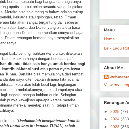
tuk berbuat sesuatu bagi bangsa dan negaranya.
ung apatis. Itu bukanlah sesuatu yang diinginkan
a. Mereka bisa saja mengira bahwa adalah cukup
sendiri, keluarga atau golongan, tetapi Firman
eraan kita akan sangat tergantung dari sebesar
a hidup. Lewat doa Daniel yang bisa kita baca
Menu
hat bagaimana Daniel menempatkan dirinya sebagai
diri. Dalam renungan kemarin saya menyaksikan
Home
bangsanya.
Lirik Lagu Ro
angat baik, penting, bahkan wajib untuk dilakukan
. Tapi cukupkah hanya dengan berdoa saja?
han dituntut tidak saja hanya untuk berdoa bagi
About Me
kontribusi-kontribusi atau peran nyata lewat
kan Tuhan.
Dan kita bisa memulainnya dari tempat
webmaste
ka anda dan saya ditempatkan dimana kita ada hari
hteraan kota atau lebih kecil lagi, lingkungan
View my compl
a apabila kita melakukannya, maka dampaknya akan
r lagi: negara, bangsa bahkan dunia. Sebagian
dak punya kewajiban apa-apa karena mereka
Renungan Ar
dimana mereka menetap saat ini, tetapi Firman
aliknya.
►
2025
(79)
►
2024
(363
erikut ini:
"
Usahakanlah kesejahteraan kota ke
alah untuk kota itu kepada TUHAN, sebab
►
2023
(366