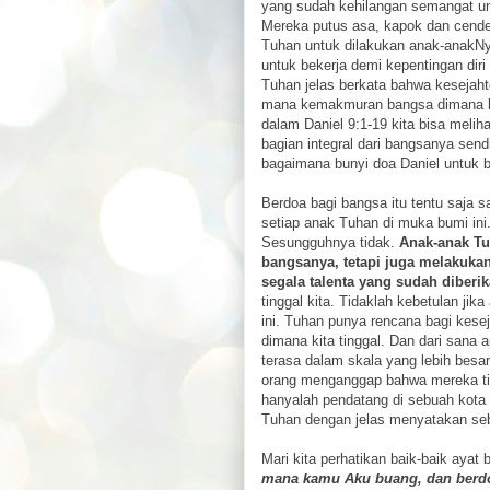
yang sudah kehilangan semangat un
Mereka putus asa, kapok dan cender
Tuhan untuk dilakukan anak-anakNy
untuk bekerja demi kepentingan diri 
Tuhan jelas berkata bahwa kesejaht
mana kemakmuran bangsa dimana kit
dalam Daniel 9:1-19 kita bisa meli
bagian integral dari bangsanya sen
bagaimana bunyi doa Daniel untuk 
Berdoa bagi bangsa itu tentu saja s
setiap anak Tuhan di muka bumi ini
Sesungguhnya tidak.
Anak-anak Tu
bangsanya, tetapi juga melakukan 
segala talenta yang sudah diberi
tinggal kita. Tidaklah kebetulan ji
ini. Tuhan punya rencana bagi keseja
dimana kita tinggal. Dan dari san
terasa dalam skala yang lebih besa
orang menganggap bahwa mereka ti
hanyalah pendatang di sebuah kota 
Tuhan dengan jelas menyatakan seb
Mari kita perhatikan baik-baik ayat b
mana kamu Aku buang, dan berdo