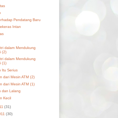
tas
m
erhadap Pendatang Baru
ekeras Intan
tas
stri dalam Mendukung
 (2)
stri dalam Mendukung
 (1)
 Itu Serius
an dari Mesin ATM (2)
an dari Mesin ATM (1)
 dan Lalang
n Kecil
011
(31)
011
(30)