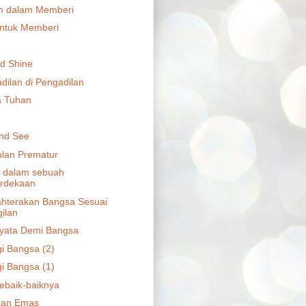
n dalam Memberi
Untuk Memberi
nd Shine
dilan di Pengadilan
ta Tuhan
nd See
lan Prematur
 dalam sebuah
rdekaan
hterakan Bangsa Sesuai
ilan
yata Demi Bangsa
i Bangsa (2)
i Bangsa (1)
ebaik-baiknya
ian Emas