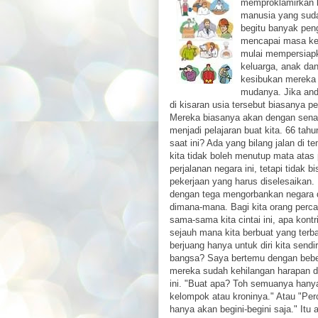
memproklamirkan 
manusia yang sud
begitu banyak pen
mencapai masa ke
mulai mempersiapk
keluarga, anak da
kesibukan mereka 
mudanya. Jika and
di kisaran usia tersebut biasanya p
Mereka biasanya akan dengan sena
menjadi pelajaran buat kita. 66 tah
saat ini? Ada yang bilang jalan di 
kita tidak boleh menutup mata atas
perjalanan negara ini, tetapi tidak 
pekerjaan yang harus diselesaikan.
dengan tega mengorbankan negara da
dimana-mana. Bagi kita orang perca
sama-sama kita cintai ini, apa kont
sejauh mana kita berbuat yang terb
berjuang hanya untuk diri kita send
bangsa? Saya bertemu dengan beb
mereka sudah kehilangan harapan da
ini. "Buat apa? Toh semuanya hanya
kelompok atau kroninya." Atau "Pe
hanya akan begini-begini saja." Itu