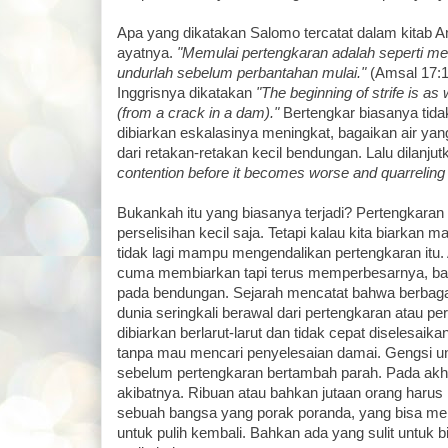
Apa yang dikatakan Salomo tercatat dalam kitab Ams
ayatnya.
"Memulai pertengkaran adalah seperti mem
undurlah sebelum perbantahan mulai."
(Amsal 17:1
Inggrisnya dikatakan
"The beginning of strife is as 
(from a crack in a dam)."
Bertengkar biasanya tidak
dibiarkan eskalasinya meningkat, bagaikan air ya
dari retakan-retakan kecil bendungan. Lalu dilanjut
contention before it becomes worse and quarreling
Bukankah itu yang biasanya terjadi? Pertengkaran
perselisihan kecil saja. Tetapi kalau kita biarkan m
tidak lagi mampu mengendalikan pertengkaran itu. 
cuma membiarkan tapi terus memperbesarnya, b
pada bendungan. Sejarah mencatat bahwa berbagai 
dunia seringkali berawal dari pertengkaran atau pe
dibiarkan berlarut-larut dan tidak cepat diselesai
tanpa mau mencari penyelesaian damai. Gengsi un
sebelum pertengkaran bertambah parah. Pada akhir
akibatnya. Ribuan atau bahkan jutaan orang harus 
sebuah bangsa yang porak poranda, yang bisa m
untuk pulih kembali. Bahkan ada yang sulit untuk bi