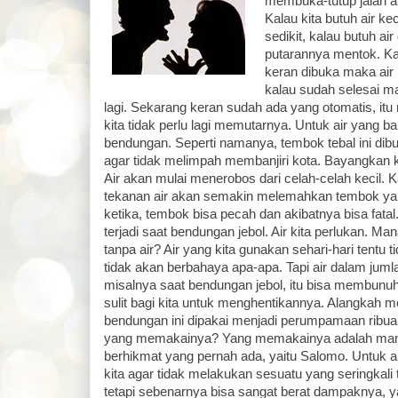
membuka-tutup jalan ai
Kalau kita butuh air ke
sedikit, kalau butuh ai
putarannya mentok. Ka
keran dibuka maka air
kalau sudah selesai ma
lagi. Sekarang keran sudah ada yang otomatis, it
kita tidak perlu lagi memutarnya. Untuk air yang b
bendungan. Seperti namanya, tembok tebal ini di
agar tidak melimpah membanjiri kota. Bayangkan 
Air akan mulai menerobos dari celah-celah kecil. Ka
tekanan air akan semakin melemahkan tembok yan
ketika, tembok bisa pecah dan akibatnya bisa fatal
terjadi saat bendungan jebol. Air kita perlukan. Ma
tanpa air? Air yang kita gunakan sehari-hari tentu ti
tidak akan berbahaya apa-apa. Tapi air dalam ju
misalnya saat bendungan jebol, itu bisa membunuh.
sulit bagi kita untuk menghentikannya. Alangkah me
bendungan ini dipakai menjadi perumpamaan ribuan
yang memakainya? Yang memakainya adalah manu
berhikmat yang pernah ada, yaitu Salomo. Untuk
kita agar tidak melakukan sesuatu yang seringkali
tetapi sebenarnya bisa sangat berat dampaknya, ya