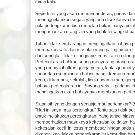
sedia kala.
Seperti air yang akan memancar deras, ganas d
menenggelamkan segala yang ada disekitarnya tanpa
pula pertengkaran bisa menelan bukan hanya pelak
mengorbankan orang lain yang tidak tersangkut p
Tuhan tidak sembarangan mengingatkan bahaya per
merupakan satu dari masalah yang paling umum t
dan seringkali tidak ditanggapi serius karena dian
Pertengkaran bahkan sering menyerang orang-oran
yang mengakibatkan gereja pecah, lantas jemaat ya
sadar dan membiarkan hal ini masuk kemana-mana
kerja, di kampus, sekolah, lingkungan rumah, gerej
bahaya pertengkaran ini. Sayang sekali, padahal 
mengingatkan akan bahayanya membiarkan perte
Siapa sih yang dengan sengaja mau bertengkar? Ba
"Hari ini saya mau bertengkar." Tentu saja tidak ad
untuk melakukan pertengkaran. Yang terjadi biasan
memperhatikan masuknya kekesalan ke dalam hati
kekesalan kecil ini terus membesar hingga pada sua
dikendalikan. Maka pertengkaran itu kemudian ba