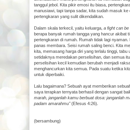
tanggul jebol. Kita pikir emosi itu biasa, pertengkar
manusiawi, tapi tanpa sadar, kita sudah masuk k
pertengkaran yang sulit dikendalikan.
Dalam skala terkecil, yaitu keluarga,
a fight can be
berapa banyak rumah tangga yang hancur akibat ti
pertengkaran di rumah. Rumah tidak lagi nyaman.
panas membara. Seisi rumah saling benci. Kita 
kita, memasang harga diri yang terlalu tinggi, tab
setidaknya meredakan perselisihan, dan semua i
perselisihan kecil kemudian berubah menjadi rak
menghancurkan kita semua. Pada suatu ketika kita s
untuk diperbaiki.
Lalu bagaimana? Sebuah ayat memberikan sebuah 
saya terapkan ternyata berhasil dengan sangat bai
marah, janganlah kamu berbuat dosa: janganlah m
padam amarahmu"
(Efesus 4:26).
(bersambung)