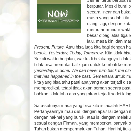
Jaman terus berubah 
berputar. Meski bumi b
secara linear dan bukan
masa yang sudah kita l
ulangi lagi, dengan kata
memutar mundur waktu
besar dibagi atas tiga
lalu, masa kini dan m
Present, Future.
Atau bisa juga kita bagi dengan har
besok.
Yesterday, Today, Tomorrow
. Kita tidak b
Sekali waktu berjalan, waktu di belakangnya tidak lag
tidak bisa memutar balik jam untuk kembali ke mas
yesterday, is done. We can never turn back the cl
that has happened in the past
. Sementara untuk ma
kita yang bisa tahu pasti apa yang akan terjadi dis
memprediksi, tetapi tidak akan pernah secara past
bahkan tidak tahu apa yang akan terjadi sedetik lag
Satu-satunya masa yang bisa kita isi adalah HARI I
Pertanyaannya mau diisi dengan apa? Isi dengan 
dengan hal-hal yang buruk, atau isi dengan melaku
sesuai dengan Firman, yang memberkati banyak 
Tuhan bukan mempermalukan Tuhan. Hari ini, itul