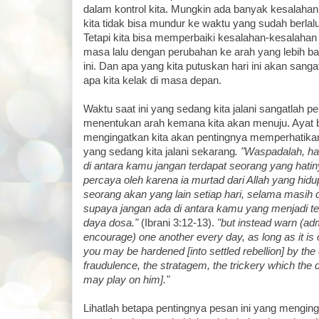
dalam kontrol kita. Mungkin ada banyak kesalahan
kita tidak bisa mundur ke waktu yang sudah berla
Tetapi kita bisa memperbaiki kesalahan-kesalahan 
masa lalu dengan perubahan ke arah yang lebih bai
ini. Dan apa yang kita putuskan hari ini akan san
apa kita kelak di masa depan.
Waktu saat ini yang sedang kita jalani sangatlah p
menentukan arah kemana kita akan menuju. Ayat b
mengingatkan kita akan pentingnya memperhatikan
yang sedang kita jalani sekarang
. "Waspadalah, h
di antara kamu jangan terdapat seorang yang hatin
percaya oleh karena ia murtad dari Allah yang hidup
seorang akan yang lain setiap hari, selama masih da
supaya jangan ada di antara kamu yang menjadi teg
daya dosa."
(Ibrani 3:12-13).
"but instead warn (ad
encourage) one another every day, as long as it is 
you may be hardened [into settled rebellion] by the 
fraudulence, the stratagem, the trickery which the d
may play on him]."
Lihatlah betapa pentingnya pesan ini yang menginga