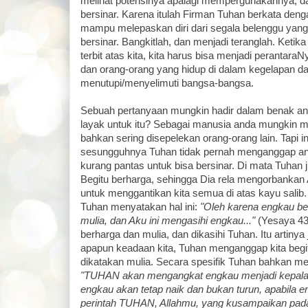
melihat potensinya apalagi mempergunakannya, da
bersinar. Karena itulah Firman Tuhan berkata denga
mampu melepaskan diri dari segala belenggu yang
bersinar. Bangkitlah, dan menjadi teranglah. Ketik
terbit atas kita, kita harus bisa menjadi perantar
dan orang-orang yang hidup di dalam kegelapan 
menutupi/menyelimuti bangsa-bangsa.
Sebuah pertanyaan mungkin hadir dalam benak an
layak untuk itu? Sebagai manusia anda mungkin m
bahkan sering disepelekan orang-orang lain. Tapi 
sesungguhnya Tuhan tidak pernah menganggap an
kurang pantas untuk bisa bersinar. Di mata Tuhan j
Begitu berharga, sehingga Dia rela mengorbankan
untuk menggantikan kita semua di atas kayu salib
Tuhan menyatakan hal ini:
"Oleh karena engkau be
mulia, dan Aku ini mengasihi engkau..."
(Yesaya 43:
berharga dan mulia, dan dikasihi Tuhan. Itu artinya 
apapun keadaan kita, Tuhan menganggap kita begi
dikatakan mulia. Secara spesifik Tuhan bahkan meng
"TUHAN akan mengangkat engkau menjadi kepala 
engkau akan tetap naik dan bukan turun, apabila
perintah TUHAN, Allahmu, yang kusampaikan pada 