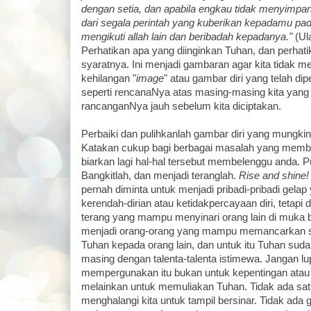
dengan setia, dan apabila engkau tidak menyimpan
dari segala perintah yang kuberikan kepadamu pada
mengikuti allah lain dan beribadah kepadanya."
(Ul
Perhatikan apa yang diinginkan Tuhan, dan perhat
syaratnya. Ini menjadi gambaran agar kita tidak 
kehilangan "
image
" atau gambar diri yang telah dip
seperti rencanaNya atas masing-masing kita yang
rancanganNya jauh sebelum kita diciptakan.
Perbaiki dan pulihkanlah gambar diri yang mungkin 
Katakan cukup bagi berbagai masalah yang membu
biarkan lagi hal-hal tersebut membelenggu anda. P
Bangkitlah, dan menjadi teranglah.
Rise and shine!
pernah diminta untuk menjadi pribadi-pribadi gela
kerendah-dirian atau ketidakpercayaan diri, tetapi 
terang yang mampu menyinari orang lain di muka bu
menjadi orang-orang yang mampu memancarkan si
Tuhan kepada orang lain, dan untuk itu Tuhan sud
masing dengan talenta-talenta istimewa. Jangan lu
mempergunakan itu bukan untuk kepentingan atau k
melainkan untuk memuliakan Tuhan. Tidak ada sat
menghalangi kita untuk tampil bersinar. Tidak ad