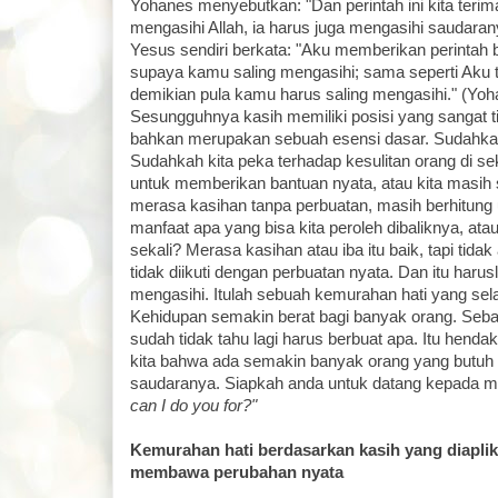
Yohanes menyebutkan: "Dan perintah ini kita terim
mengasihi Allah, ia harus juga mengasihi saudarany
Yesus sendiri berkata: "Aku memberikan perintah 
supaya kamu saling mengasihi; sama seperti Aku 
demikian pula kamu harus saling mengasihi." (Yoh
Sesungguhnya kasih memiliki posisi yang sangat t
bahkan merupakan sebuah esensi dasar. Sudahkah
Sudahkah kita peka terhadap kesulitan orang di sek
untuk memberikan bantuan nyata, atau kita masih
merasa kasihan tanpa perbuatan, masih berhitung 
manfaat apa yang bisa kita peroleh dibaliknya, ata
sekali? Merasa kasihan atau iba itu baik, tapi tidak
tidak diikuti dengan perbuatan nyata. Dan itu harusl
mengasihi. Itulah sebuah kemurahan hati yang selay
Kehidupan semakin berat bagi banyak orang. Seb
sudah tidak tahu lagi harus berbuat apa. Itu henda
kita bahwa ada semakin banyak orang yang butuh 
saudaranya. Siapkah anda untuk datang kepada m
can I do you for?"
Kemurahan hati berdasarkan kasih yang diaplik
membawa perubahan nyata