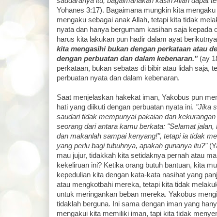
saudaranya itu, bagaimanakah kasih Allah dapat tet
Yohanes 3:17). Bagaimana mungkin kita mengaku m
mengaku sebagai anak Allah, tetapi kita tidak me
nyata dan hanya bergumam kasihan saja kepada o
harus kita lakukan pun hadir dalam ayat berikutny
kita mengasihi bukan dengan perkataan atau den
dengan perbuatan dan dalam kebenaran."
(ay 1
perkataan, bukan sebatas di bibir atau lidah saja, t
perbuatan nyata dan dalam kebenaran.
Saat menjelaskan hakekat iman, Yakobus pun me
hati yang diikuti dengan perbuatan nyata ini.
"Jika 
saudari tidak mempunyai pakaian dan kekurangan 
seorang dari antara kamu berkata: "Selamat jalan,
dan makanlah sampai kenyang!", tetapi ia tidak 
yang perlu bagi tubuhnya, apakah gunanya itu?"
(Y
mau jujur, tidakkah kita setidaknya pernah atau m
kekeliruan ini? Ketika orang butuh bantuan, kita 
kepedulian kita dengan kata-kata nasihat yang pan
atau mengkotbahi mereka, tetapi kita tidak melak
untuk meringankan beban mereka. Yakobus mengi
tidaklah berguna. Ini sama dengan iman yang hanya
mengakui kita memiliki iman, tapi kita tidak menye