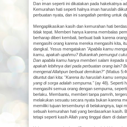
Dan iman seperti ini dikatakan pada hakekatnya ada
Kemurahan hati seperti halnya iman haruslah diiku
perbuatan nyata, dan ini sangatlah penting untuk di
Mengaplikasikan kasih dan kemurahan hati berdas
tidak tepat. Memberi hanya karena membalas pemb
berharap diberi kembali, berbuat baik karena orang
mengasihi orang karena mereka mengasihi kita, it
dangkal. Yesus mengatakan
"Apabila kamu menga
kamu, apakah upahmu? Bukankah pemungut cukai 
Dan apabila kamu hanya memberi salam kepada s
apakah lebihnya dari pada perbuatan orang lain? 
mengenal Allahpun berbuat demikian?"
(Matius 5:4
dituntut dari kita: "
Karena itu haruslah kamu semp
yang di sorga adalah sempurna."
(ay 48). Seperti 
mengasihi semua orang dengan sempurna, seperti it
berlaku. Membantu, memberi tanpa pamrih, tergera
melakukan sesuatu secara nyata bukan karena m
memiliki tujuan tersembunyi di belakangnya, tapi m
sebuah kemurahan hati yang berdasarkan kasih. 
tetapi seperti kasih Allah yang tinggal diam di dalam 