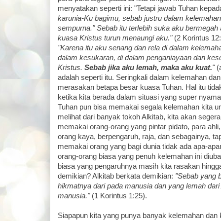
menyatakan seperti ini: "Tetapi jawab Tuhan kepa
karunia-Ku bagimu, sebab justru dalam kelemaha
sempurna." Sebab itu terlebih suka aku bermegah
kuasa Kristus turun menaungi aku."
(2 Korintus 12:
"Karena itu aku senang dan rela di dalam kelemaha
dalam kesukaran, di dalam penganiayaan dan kes
Kristus.
Sebab jika aku lemah, maka aku kuat.
"
(
adalah seperti itu. Seringkali dalam kelemahan dan 
merasakan betapa besar kuasa Tuhan. Hal itu tidak
ketika kita berada dalam situasi yang super nyama
Tuhan pun bisa memakai segala kelemahan kita un
melihat dari banyak tokoh Alkitab, kita akan seger
memakai orang-orang yang pintar pidato, para ahli
orang kaya, berpengaruh, raja, dan sebagainya, tap
memakai orang yang bagi dunia tidak ada apa-apa
orang-orang biasa yang penuh kelemahan ini diub
biasa yang pengaruhnya masih kita rasakan hingga
demikian? Alkitab berkata demikian:
"Sebab yang bo
hikmatnya dari pada manusia dan yang lemah dari A
manusia."
(1 Korintus 1:25).
Siapapun kita yang punya banyak kelemahan dan k