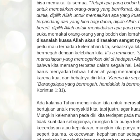
bisa memakai itu semua.
"Tetapi apa yang bodoh ba
untuk memalukan orang-orang yang berhikmat, da
dunia, dipilih Allah untuk memalukan apa yang kuat
terpandang dan yang hina bagi dunia, dipilih Allah,
berarti, dipilih Allah untuk meniadakan apa yang ber
suka memakai orang-orang yang bodoh dan lemah 
disanalah kuasa Allah akan dirasakan sangat ny
perlu malu terhadap kelemahan kita, sebaliknya kit
bermegah dengan kelebihan kita.
It's a reminder
,
"
manusiapun yang memegahkan diri di hadapan Alla
bahwa kita memang terbatas dalam segala hal. Lebi
harus menyadari bahwa Tuhanlah yang memampu
karena kuat dan hebatnya diri kita.
"Karena itu seper
"Barangsiapa yang bermegah, hendaklah ia berme
Korintus 1:31).
Ada kalanya Tuhan mengijinkan kita untuk merasa
bertujuan untuk menyakiti kita, tapi justru agar kua
Mungkin kelemahan pada diri kita terdapat pada mas
tidak kuat dan sebagainya, mungkin kita punya ke
kecerdasan atau kepintaran, mungkin kita punya m
seperti trauma, kekecewaan, kepahitan dan seba