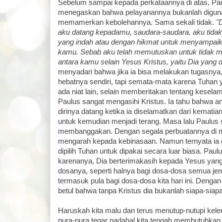
Sebelum sampai kepada perkataannya di atas, Paul
menegaskan bahwa pelayanannya bukanlah diguna
memamerkan kebolehannya. Sama sekali tidak.
"D
aku datang kepadamu, saudara-saudara, aku tidak
yang indah atau dengan hikmat untuk menyampaik
kamu. Sebab aku telah memutuskan untuk tidak m
antara kamu selain Yesus Kristus, yaitu Dia yang d
menyadari bahwa jika ia bisa melakukan tugasnya,
hebatnya sendiri, tapi semata-mata karena Tuha
ada niat lain, selain memberitakan tentang keselam
Paulus sangat mengasihi Kristus. Ia tahu bahwa a
dirinya datang ketika ia diselamatkan dari kematian
untuk kemudian menjadi terang. Masa lalu Paulus 
membanggakan. Dengan segala perbuatannya di mas
mengarah kepada kebinasaan. Namun ternyata ia
dipilih Tuhan untuk dipakai secara luar biasa. Paul
karenanya, Dia berterimakasih kepada Yesus yang 
dosanya, seperti halnya bagi dosa-dosa semua jem
termasuk pula bagi dosa-dosa kita hari ini. Dengan
betul bahwa tanpa Kristus dia bukanlah siapa-siapa
Haruskah kita malu dan terus menutup-nutupi kele
pura-pura tegar padahal kita tengah membutuhkan