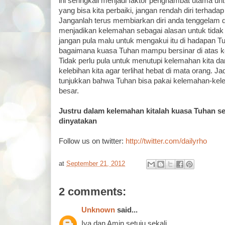
ini seringkali menjadi faktor penghambat utama un
yang bisa kita perbaiki, jangan rendah diri terhadap
Janganlah terus membiarkan diri anda tenggelam 
menjadikan kelemahan sebagai alasan untuk tidak
jangan pula malu untuk mengakui itu di hadapan T
bagaimana kuasa Tuhan mampu bersinar di atas k
Tidak perlu pula untuk menutupi kelemahan kita da
kelebihan kita agar terlihat hebat di mata orang. Jadi
tunjukkan bahwa Tuhan bisa pakai kelemahan-kele
besar.
Justru dalam kelemahan kitalah kuasa Tuhan 
dinyatakan
Follow us on twitter:
http://twitter.com/dailyrho
at
September 21, 2012
2 comments:
Unknown
said...
Iya dan Amin setuju sekali..