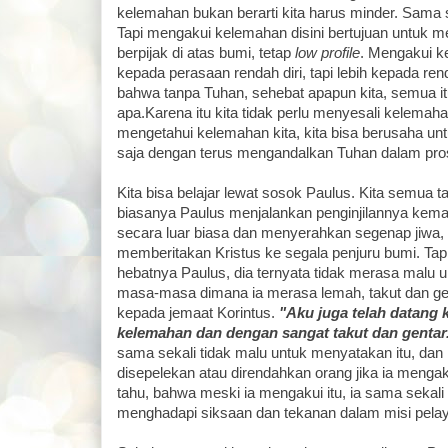
kelemahan bukan berarti kita harus minder. Sama 
Tapi mengakui kelemahan disini bertujuan untuk men
berpijak di atas bumi, tetap
low profile
. Mengakui 
kepada perasaan rendah diri, tapi lebih kepada rend
bahwa tanpa Tuhan, sehebat apapun kita, semua itu
apa.Karena itu kita tidak perlu menyesali kelemaha
mengetahui kelemahan kita, kita bisa berusaha un
saja dengan terus mengandalkan Tuhan dalam pros
Kita bisa belajar lewat sosok Paulus. Kita semua 
biasanya Paulus menjalankan penginjilannya kema
secara luar biasa dan menyerahkan segenap jiwa,
memberitakan Kristus ke segala penjuru bumi. Tapi
hebatnya Paulus, dia ternyata tidak merasa malu
masa-masa dimana ia merasa lemah, takut dan gen
kepada jemaat Korintus.
"Aku juga telah datang
kelemahan dan dengan sangat takut dan gentar
sama sekali tidak malu untuk menyatakan itu, dan 
disepelekan atau direndahkan orang jika ia menga
tahu, bahwa meski ia mengakui itu, ia sama sekali
menghadapi siksaan dan tekanan dalam misi pela