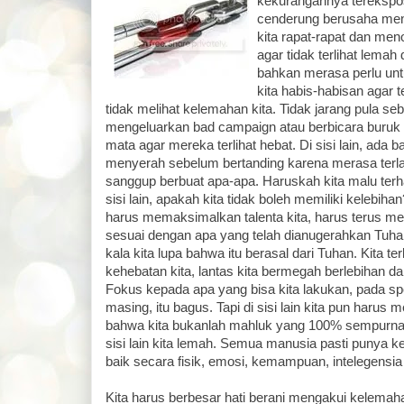
kekurangannya terekspos
cenderung berusaha me
kita rapat-rapat dan meno
agar tidak terlihat lemah 
bahkan merasa perlu un
kita habis-habisan agar te
tidak melihat kelemahan kita. Tidak jarang pula se
mengeluarkan bad campaign atau berbicara buruk 
mata agar mereka terlihat hebat. Di sisi lain, ada 
menyerah sebelum bertanding karena merasa terla
sanggup berbuat apa-apa. Haruskah kita malu ter
sisi lain, apakah kita tidak boleh memiliki kelebih
harus memaksimalkan talenta kita, harus terus me
sesuai dengan apa yang telah dianugerahkan Tuhan
kala kita lupa bahwa itu berasal dari Tuhan. Kita te
kehebatan kita, lantas kita bermegah berlebihan da
Fokus kepada apa yang bisa kita lakukan, pada spe
masing, itu bagus. Tapi di sisi lain kita pun harus 
bahwa kita bukanlah mahluk yang 100% sempurna. Di
sisi lain kita lemah. Semua manusia pasti punya ke
baik secara fisik, emosi, kemampuan, intelegensia
Kita harus berbesar hati berani mengakui kelemah