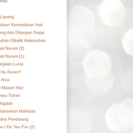
Hati
-Layang
kkan Kerendahan Hati
ung Ada Ditangan Siapa
uhan Dibalik Kelemahan
ti Nurani (2)
ti Nurani (1)
erjalan Lurus
 itu Keren?
 Arus
di Malam Hari
ampu Tuhan
Majalah
tahankan Mahkota
but Pendatang
n I Do You For (2)