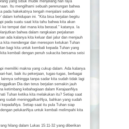
orang yang sibuk mudik menjelang hari raya
aan. Itu mengilhami sebuah perenungan bahwa
a pada hakekatnya tengah menjalani sebuah
y' dalam kehidupan ini. "Kita bisa berjalan begitu
api pada suatu saat kita tahu bahwa kita akan
i ke tempat dari mana kita berasal." katanya. Ia
lanjutkan bahwa dalam rangkaian perjalanan
an ada kalanya kita keluar dari jalur dan menjauh
tika kita mendengar dan merespon ketukan Tuhan
atan bagi kita untuk kembali kepada Tuhan yang
kita kembali dengan penuh sukacita bersama seisi
api memiliki makna yang cukup dalam. Ada kalanya
hari-hari, baik itu pekerjaan, tugas-tugas, berbagai
lainnya sehingga tanpa sadar kita sudah tidak lagi
nggalkan Dia dan terus berjalan semakin jauh
fana ketimbang kebahagiaan dalam KerajaanNya
hati Tuhan ketika kita melakukan itu? Setiap saat
ang sudah meninggalkanNya, bahkan yang sudah
li kepadaNya. Setiap saat itu pula Tuhan siap
dengan pelukanNya untuk kembali melimpahi kita
ng hilang dalam Lukas 15:11-32 yang diberikan