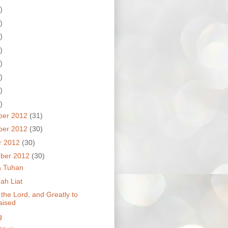
)
)
)
)
)
)
)
)
ber 2012
(31)
ber 2012
(30)
r 2012
(30)
ber 2012
(30)
ta Tuhan
ah Liat
 the Lord, and Greatly to
aised
g