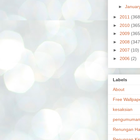
►
Januar
►
2011
(368
►
2010
(365
►
2009
(365
►
2008
(347
►
2007
(10)
►
2006
(2)
Labels
About
Free Wallpap
kesaksian
pengumuma
Renungan Ha
Renungan Ki