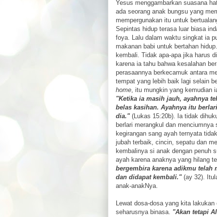
Yesus menggambarkan suasana hati
ada seorang anak bungsu yang mem
mempergunakan itu untuk bertualan
Sepintas hidup terasa luar biasa i
foya. Lalu dalam waktu singkat ia 
makanan babi untuk bertahan hidup.
kembali. Tidak apa-apa jika harus 
karena ia tahu bahwa kesalahan bera
perasaannya berkecamuk antara meny
tempat yang lebih baik lagi selain 
home
, itu mungkin yang kemudian i
"Ketika ia masih jauh, ayahnya te
belas kasihan. Ayahnya itu berl
dia."
(Lukas 15:20b). Ia tidak dihuk
berlari merangkul dan menciumnya 
kegirangan sang ayah ternyata tidak
jubah terbaik, cincin, sepatu dan
kembalinya si anak dengan penuh su
ayah karena anaknya yang hilang te
bergembira karena adikmu telah m
dan didapat kembali."
(ay 32). It
anak-anakNya.
Lewat dosa-dosa yang kita lakuka
seharusnya binasa.
"Akan tetapi A