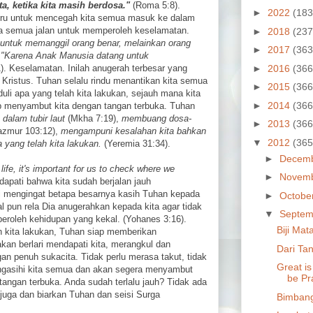
ta, ketika kita masih berdosa."
(Roma 5:8).
►
2022
(183
ustru untuk mencegah kita semua masuk ke dalam
a semua jalan untuk memperoleh keselamatan.
►
2018
(237
 untuk memanggil orang benar, melainkan orang
►
2017
(363
?
"Karena Anak Manusia datang untuk
►
2016
(366
). Keselamatan. Inilah anugerah terbesar yang
 Kristus. Tuhan selalu rindu menantikan kita semua
►
2015
(366
uli apa yang telah kita lakukan, sejauh mana kita
►
2014
(366
ap menyambut kita dengan tangan terbuka. Tuhan
dalam tubir laut
(Mkha 7:19),
membuang dosa-
►
2013
(366
zmur 103:12),
mengampuni kesalahan kita bahkan
▼
2012
(365
 yang telah kita lakukan.
(Yeremia 31:34).
►
Decem
life, it's important for us to check where we
►
Novem
dapati bahwa kita sudah berjalan jauh
i mengingat betapa besarnya kasih Tuhan kepada
►
Octobe
l pun rela Dia anugerahkan kepada kita agar tidak
▼
Septem
beroleh kehidupan yang kekal. (Yohanes 3:16).
Biji Ma
h kita lakukan, Tuhan siap memberikan
an berlari mendapati kita, merangkul dan
Dari Tan
n penuh sukacita. Tidak perlu merasa takut, tidak
Great is
engasihi kita semua dan akan segera menyambut
be Pr
tangan terbuka. Anda sudah terlalu jauh? Tidak ada
 juga dan biarkan Tuhan dan seisi Surga
Bimban