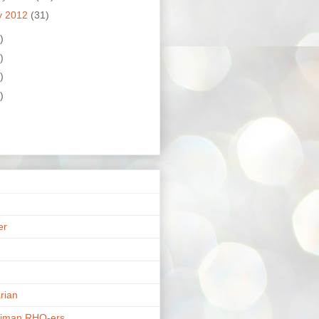
y 2012
(31)
)
)
)
)
er
n
rian
riman RHO-ers