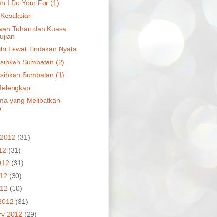
n I Do Your For (1)
 Kesaksian
aan Tuhan dan Kuasa
ujian
hi Lewat Tindakan Nyata
ihkan Sumbatan (2)
ihkan Sumbatan (1)
elengkapi
ma yang Melibatkan
n
 2012
(31)
012
(31)
012
(31)
012
(30)
012
(30)
2012
(31)
ry 2012
(29)