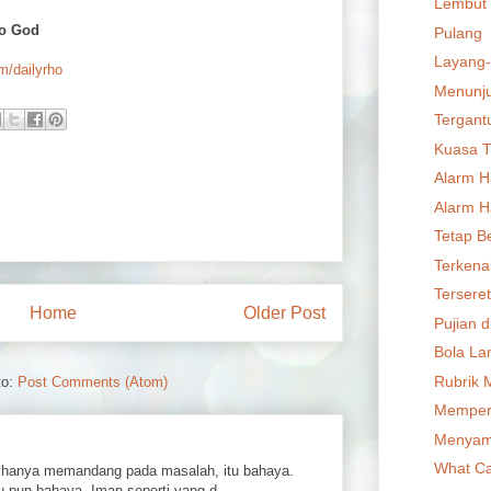
Lembut 
to God
Pulang
Layang
om/dailyrho
Menunju
Tergant
Kuasa T
Alarm Ha
Alarm Ha
Tetap B
Terkenal
Terseret
Home
Older Post
Pujian 
Bola L
Rubrik 
to:
Post Comments (Atom)
Memper
Menyam
What Ca
hanya memandang pada masalah, itu bahaya.
 pun bahaya. Iman seperti yang d...