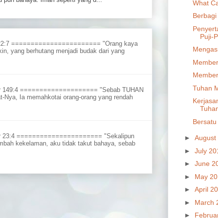
What Ca
Berbagi
Penyert
Puji-P
 22:7 ======================= "Orang kaya
Mengasi
in, yang berhutang menjadi budak dari yang
Members
Members
Tuhan M
ur 149:4 ==================== "Sebab TUHAN
t-Nya, Ia memahkotai orang-orang yang rendah
Kerjasa
Tuha
Bersatu
r 23:4 ====================== "Sekalipun
►
August
embah kekelaman, aku tidak takut bahaya, sebab
►
July 2
►
June 2
►
May 2
►
April 2
►
March 
►
Februa