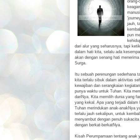
orang-
keagam
manusi
'journe
jauh, t
kembal
pun me
kehidup
dari alur yang seharusnya, tapi ke
dalam hati kita, selalu ada kesemp
akan dengan senang hati menerima 
Surga.
Itu sebuah perenungan sederhana t
kita terlalu sibuk dalam aktivitas se
kewajiban dan serangkaian kegiatan 
punya waktu untuk Tuhan. Kita meni
dariNya. Kita memilih dunia yang 
yang kekal. Apa yang terjadi dalam 
Tuhan merindukan anak-anakNya y
terlalu jauh sekalipun, untuk kemba
menyambut dengan penuh sukacita 
dengan berkat-berkatNya.
Kisah Perumpamaan tentang anak ya