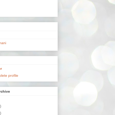
hani
r
ete profile
chive
)
)