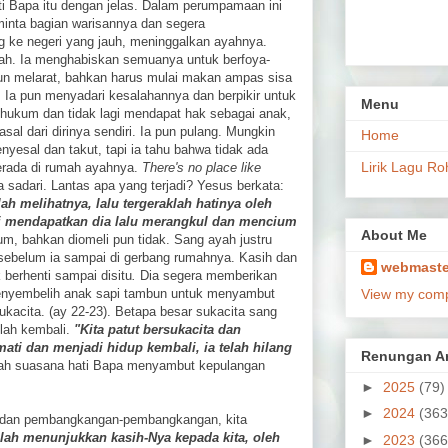
 Bapa itu dengan jelas. Dalam perumpamaan ini
inta bagian warisannya dan segera
g ke negeri yang jauh, meninggalkan ayahnya.
ndah. Ia menghabiskan semuanya untuk berfoya-
pun melarat, bahkan harus mulai makan ampas sisa
 Ia pun menyadari kesalahannya dan berpikir untuk
Menu
dihukum dan tidak lagi mendapat hak sebagai anak,
sal dari dirinya sendiri. Ia pun pulang. Mungkin
Home
esal dan takut, tapi ia tahu bahwa tidak ada
Lirik Lagu Ro
berada di rumah ayahnya.
There's no place like
a sadari. Lantas apa yang terjadi? Yesus berkata:
lah melihatnya, lalu tergeraklah hatinya oleh
ari mendapatkan dia lalu merangkul dan mencium
About Me
um, bahkan diomeli pun tidak. Sang ayah justru
sebelum ia sampai di gerbang rumahnya. Kasih dan
webmaste
 berhenti sampai disitu
.
Dia segera memberikan
 menyembelih anak sapi tambun untuk menyambut
View my compl
kacita. (ay 22-23). Betapa besar sukacita sang
lah kembali.
"Kita patut bersukacita dan
ati dan menjadi hidup kembali, ia telah hilang
Renungan Ar
ulah suasana hati Bapa menyambut kepulangan
►
2025
(79)
►
2024
(363
n dan pembangkangan-pembangkangan, kita
llah menunjukkan kasih-Nya kepada kita, oleh
►
2023
(366