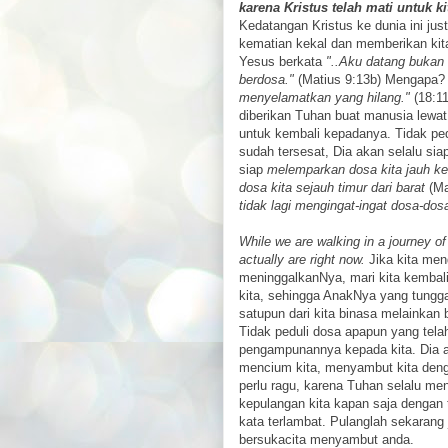
karena Kristus telah mati untuk ki
Kedatangan Kristus ke dunia ini j
kematian kekal dan memberikan kit
Yesus berkata
"..Aku datang bukan
berdosa."
(Matius 9:13b) Mengapa
menyelamatkan yang hilang."
(18:11
diberikan Tuhan buat manusia lewat
untuk kembali kepadanya. Tidak ped
sudah tersesat, Dia akan selalu si
siap
melemparkan dosa kita jauh ke 
dosa kita sejauh timur dari barat
(Ma
tidak lagi mengingat-ingat dosa-dosa
While we are walking in a journey of 
actually are right now.
Jika kita men
meninggalkanNya, mari kita kembal
kita, sehingga AnakNya yang tungga
satupun dari kita binasa melainkan 
Tidak peduli dosa apapun yang tela
pengampunannya kepada kita. Dia ak
mencium kita, menyambut kita denga
perlu ragu, karena Tuhan selalu m
kepulangan kita kapan saja dengan 
kata terlambat. Pulanglah sekarang
bersukacita menyambut anda.