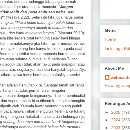
an nafas semata, sehingga kita jangan pernah
 sebuah figur atau sosok manusia.
"Jangan
tidak lebih dari pada embusan nafas, dan
p?"
(Yesaya 2:22). Selain itu kita juga harus sadar
 singkat.
"Masa hidup kami tujuh puluh tahun dan
n, dan kebanggaannya adalah kesukaran dan
Menu
-buru, dan kami melayang lenyap."
(Mazmur 90:10).
sia kita secara total terhitung sejak bayi hingga
Home
ngkah memalukannya jika kita masih merasa berhak
Lirik Lagu Ro
menyakiti orang lain hanya ketika kita pada saat
. Pada suatu ketika semua manusia harus siap untuk
buatan selama di dunia ini di hadapan Tuhan.
a disogok dan tidak akan takut pada siapapun atau
About Me
uasa atas segalanya, dan kita hanyalah ciptaanNya
n diberi nyawa lewat hembusan nafasNya sendiri.
webmaste
han adalah Penjunan kita. Sebagai tanah liat tentu
View my compl
 Tanah liat tidak pernah bisa mengatur
a sesuai dengan keinginannya. Tapi si pembuatlah
t dan seperti apa ia bisa dibentuk, seindah mungkin.
Renungan Ar
dipetik oleh Yeremia lewat seorang tukang periuk.
embaca bahwa Tuhan menyuruh Yeremia ke tukang
►
2025
(79)
enting mengenai hakekat manusia dan hubungannya
►
2024
(363
 sedang dibuatnya dari tanah liat di tangannya itu,
erjakannya kembali menjadi bejana lain menurut
►
2023
(366