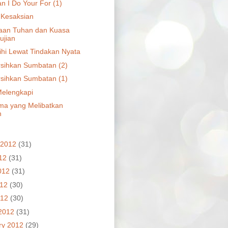
n I Do Your For (1)
 Kesaksian
aan Tuhan dan Kuasa
ujian
hi Lewat Tindakan Nyata
ihkan Sumbatan (2)
ihkan Sumbatan (1)
elengkapi
ma yang Melibatkan
n
 2012
(31)
012
(31)
012
(31)
012
(30)
012
(30)
2012
(31)
ry 2012
(29)