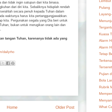
Lembut 
dan tidak ingin satupun dari kita binasa.
han dari diri kita. Sebaliknya hiduplah rendah
Pulang
erserahlah secara penuh kepada Tuhan dalam
Layang
ada waktunya harus kita pertanggungjawabkan.
kap kita. Pergunakan segala yang Dia beri untuk
Menunju
uhan, bukan untuk merugikan orang lain dan
Tergant
.
Kuasa T
atan tangan Tuhan, karenanya tidak ada yang
Alarm Ha
Alarm Ha
om/dailyrho
Tetap B
Terkenal
Terseret
Pujian 
Bola L
Rubrik 
Memper
Menyam
What Ca
Home
Older Post