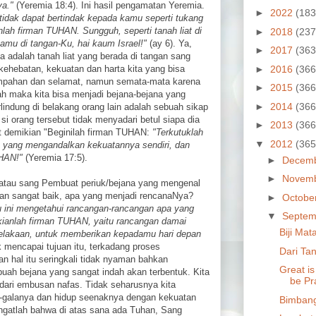
a."
(Yeremia 18:4). Ini hasil pengamatan Yeremia.
►
2022
(183
idak dapat bertindak kepada kamu seperti tukang
anlah firman TUHAN. Sungguh, seperti tanah liat di
►
2018
(237
amu di tangan-Ku, hai kaum Israel!"
(ay 6). Ya,
►
2017
(363
 adalah tanah liat yang berada di tangan sang
►
2016
(366
ehebatan, kekuatan dan harta kita yang bisa
impahan dan selamat, namun semata-mata karena
►
2015
(366
h maka kita bisa menjadi bejana-bejana yang
►
2014
(366
lindung di belakang orang lain adalah sebuah sikap
si orang tersebut tidak menyadari betul siapa dia
►
2013
(366
t demikian "Beginilah firman TUHAN:
"Terkutuklah
▼
2012
(365
 yang mengandalkan kekuatannya sendiri, dan
UHAN!"
(Yeremia 17:5).
►
Decem
►
Novem
atau sang Pembuat periuk/bejana yang mengenal
engan sangat baik, apa yang menjadi rencanaNya?
►
Octobe
 ini mengetahui rancangan-rancangan apa yang
▼
Septem
ianlah firman TUHAN, yaitu rancangan damai
Biji Ma
elakaan, untuk memberikan kepadamu hari depan
k mencapai tujuan itu, terkadang proses
Dari Tan
n hal itu seringkali tidak nyaman bahkan
Great is
ebuah bejana yang sangat indah akan terbentuk. Kita
be Pr
h dari embusan nafas. Tidak seharusnya kita
la-galanya dan hidup seenaknya dengan kekuatan
Bimban
. Ingatlah bahwa di atas sana ada Tuhan, Sang