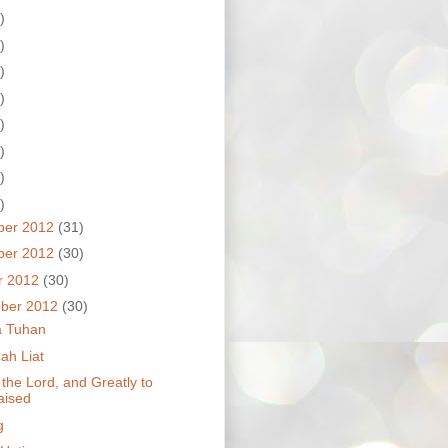
)
)
)
)
)
)
)
)
ber 2012
(31)
ber 2012
(30)
r 2012
(30)
ber 2012
(30)
ta Tuhan
ah Liat
 the Lord, and Greatly to
aised
g