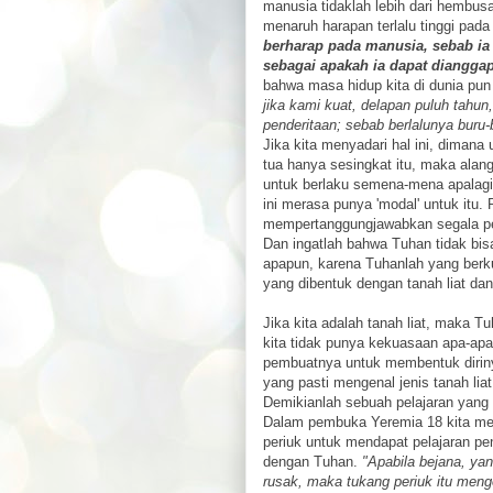
manusia tidaklah lebih dari hembus
menaruh harapan terlalu tinggi pada
berharap pada manusia, sebab ia 
sebagai apakah ia dapat diangga
bahwa masa hidup kita di dunia pun
jika kami kuat, delapan puluh tahu
penderitaan; sebab berlalunya buru
Jika kita menyadari hal ini, dimana u
tua hanya sesingkat itu, maka ala
untuk berlaku semena-mena apalagi 
ini merasa punya 'modal' untuk itu
mempertanggungjawabkan segala per
Dan ingatlah bahwa Tuhan tidak bis
apapun, karena Tuhanlah yang berk
yang dibentuk dengan tanah liat da
Jika kita adalah tanah liat, maka Tu
kita tidak punya kekuasaan apa-apa.
pembuatnya untuk membentuk diriny
yang pasti mengenal jenis tanah lia
Demikianlah sebuah pelajaran yang 
Dalam pembuka Yeremia 18 kita m
periuk untuk mendapat pelajaran p
dengan Tuhan.
"Apabila bejana, yang
rusak, maka tukang periuk itu meng