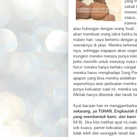
yang m
sekali
merend
status,
karena
atau hubungan dengan orang 'kuat',
akan membuat orang takut ketika b
malam hari, saya bertemu dengan g
seenaknya di jalan. Mereka terkenal 
raya, sehingga siapapun akan sege
mungkin mereka merasa punya kek
polisi memilih untuk menutup mata
force'
mereka hanya berlaku sangat s
mereka harus menghadapi Sang Penci
apapun yang bisa mereka andalkan 
sepenuhnya atas perbuatan mereka
punya kekuatan saat ini, mereka sam
Alkitab hanya dibentuk dari tanah lia
Ayat bacaan hari ini menggambarka
sekarang, ya TUHAN, Engkaulah B
yang membentuk kami, dan kami s
64:8). Jika kita melihat ayat ini,ma
sok kuasa, pamer kekuatan, arogan
tidak lebih dari seonggok tanah li