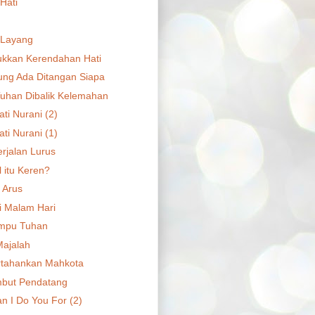
Hati
-Layang
kkan Kerendahan Hati
ung Ada Ditangan Siapa
uhan Dibalik Kelemahan
ti Nurani (2)
ti Nurani (1)
erjalan Lurus
 itu Keren?
 Arus
di Malam Hari
ampu Tuhan
Majalah
tahankan Mahkota
but Pendatang
n I Do You For (2)