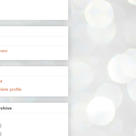
hani
r
ete profile
chive
)
)