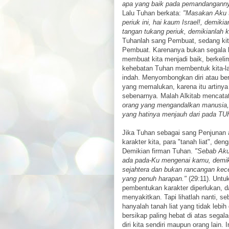
apa yang baik pada pemandanganny
Lalu Tuhan berkata:
"Masakan Aku t
periuk ini, hai kaum Israel!, demiki
tangan tukang periuk, demikianlah k
Tuhanlah sang Pembuat, sedang kita
Pembuat. Karenanya bukan segala k
membuat kita menjadi baik, berkel
kehebatan Tuhan membentuk kita-la
indah. Menyombongkan diri atau ber
yang memalukan, karena itu artinya 
sebenarnya. Malah Alkitab mencata
orang yang mengandalkan manusia,
yang hatinya menjauh dari pada T
Jika Tuhan sebagai sang Penjunan 
karakter kita, para "tanah liat", d
Demikian firman Tuhan.
"Sebab Aku
ada pada-Ku mengenai kamu, demik
sejahtera dan bukan rancangan kec
yang penuh harapan."
(29:11). Untu
pembentukan karakter diperlukan, da
menyakitkan. Tapi lihatlah nanti, s
hanyalah tanah liat yang tidak lebi
bersikap paling hebat di atas sega
diri kita sendiri maupun orang lain