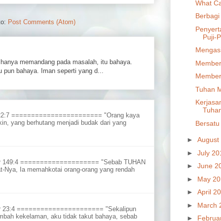
What Ca
Berbagi
to:
Post Comments (Atom)
Penyert
Puji-P
Mengasi
hanya memandang pada masalah, itu bahaya.
Members
 pun bahaya. Iman seperti yang d...
Members
Tuhan M
Kerjasa
Tuha
 22:7 ======================= "Orang kaya
in, yang berhutang menjadi budak dari yang
Bersatu
►
August
►
July 2
ur 149:4 ==================== "Sebab TUHAN
►
June 2
t-Nya, Ia memahkotai orang-orang yang rendah
►
May 2
►
April 2
►
March 
r 23:4 ====================== "Sekalipun
embah kekelaman, aku tidak takut bahaya, sebab
►
Februa