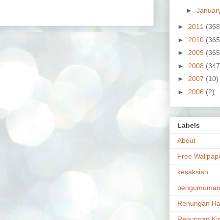
►
Januar
►
2011
(368
►
2010
(365
►
2009
(365
►
2008
(347
►
2007
(10)
►
2006
(2)
Labels
About
Free Wallpap
kesaksian
pengumuma
Renungan Ha
Renungan Ki