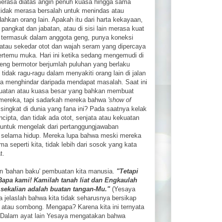
erasa diatas angin penuh kuasa hingga sama
 tidak merasa bersalah untuk menindas atau
ahkan orang lain. Apakah itu dari harta kekayaan,
 pangkat dan jabatan, atau di sisi lain merasa kuat
 termasuk dalam anggota geng, punya koneksi
 atau sekedar otot dan wajah seram yang dipercaya
ertemu muka. Hari ini ketika sedang mengemudi di
eng bermotor berjumlah puluhan yang berlaku
tidak ragu-ragu dalam menyakiti orang lain di jalan
ra menghindar daripada mendapat masalah. Saat ini
uatan atau kuasa besar yang bahkan membuat
 mereka, tapi sadarkah mereka bahwa
'show of
ingkat di dunia yang fana ini? Pada saatnya kelak
pta, dan tidak ada otot, senjata atau kekuatan
untuk mengelak dari pertanggungjawaban
 selama hidup. Mereka lupa bahwa meski mereka
a seperti kita, tidak lebih dari sosok yang kata
t.
n 'bahan baku' pembuatan kita manusia.
"Tetapi
apa kami! Kamilah tanah liat dan Engkaulah
ekalian adalah buatan tangan-Mu."
(Yesaya
ka jelaslah bahwa kita tidak seharusnya bersikap
 atau sombong. Mengapa? Karena kita ini ternyata
at. Dalam ayat lain Yesaya mengatakan bahwa