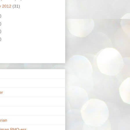
y 2012
(31)
)
)
)
)
er
n
rian
riman RHO-ers