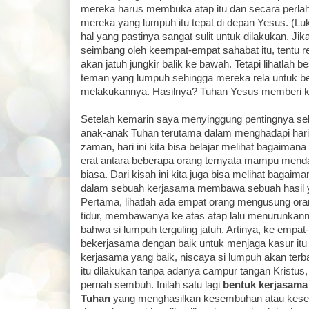
mereka harus membuka atap itu dan secara perl
mereka yang lumpuh itu tepat di depan Yesus. (Lu
hal yang pastinya sangat sulit untuk dilakukan. Jika
seimbang oleh keempat-empat sahabat itu, tentu 
akan jatuh jungkir balik ke bawah. Tetapi lihatlah 
teman yang lumpuh sehingga mereka rela untuk b
melakukannya. Hasilnya? Tuhan Yesus memberi 
Setelah kemarin saya menyinggung pentingnya se
anak-anak Tuhan terutama dalam menghadapi hari-
zaman, hari ini kita bisa belajar melihat bagaimana
erat antara beberapa orang ternyata mampu menda
biasa. Dari kisah ini kita juga bisa melihat bagaim
dalam sebuah kerjasama membawa sebuah hasil ya
Pertama, lihatlah ada empat orang mengusung ora
tidur, membawanya ke atas atap lalu menurunkann
bahwa si lumpuh terguling jatuh. Artinya, ke empa
bekerjasama dengan baik untuk menjaga kasur itu
kerjasama yang baik, niscaya si lumpuh akan terba
itu dilakukan tanpa adanya campur tangan Kristus,
pernah sembuh. Inilah satu lagi
bentuk kerjasama
Tuhan
yang menghasilkan kesembuhan atau kesel