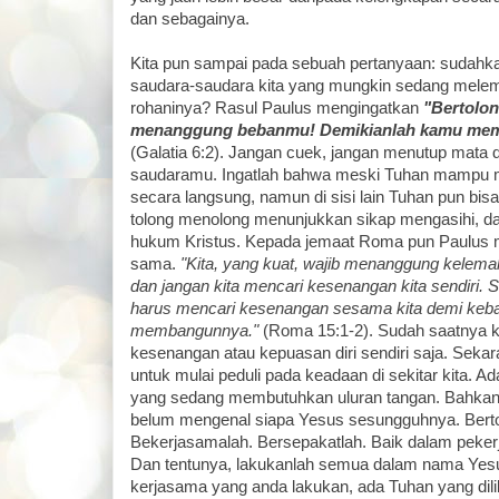
dan sebagainya.
Kita pun sampai pada sebuah pertanyaan: sudahkah
saudara-saudara kita yang mungkin sedang melem
rohaninya? Rasul Paulus mengingatkan
"Bertolon
menanggung bebanmu! Demikianlah kamu mem
(Galatia 6:2). Jangan cuek, jangan menutup mata 
saudaramu. Ingatlah bahwa meski Tuhan mampu 
secara langsung, namun di sisi lain Tuhan pun bi
tolong menolong menunjukkan sikap mengasihi, da
hukum Kristus. Kepada jemaat Roma pun Paulus 
sama.
"Kita, yang kuat, wajib menanggung kelema
dan jangan kita mencari kesenangan kita sendiri. Se
harus mencari kesenangan sesama kita demi keb
membangunnya."
(Roma 15:1-2). Sudah saatnya ki
kesenangan atau kepuasan diri sendiri saja. Sekar
untuk mulai peduli pada keadaan di sekitar kita. A
yang sedang membutuhkan uluran tangan. Bahkan
belum mengenal siapa Yesus sesungguhnya. Bertol
Bekerjasamalah. Bersepakatlah. Baik dalam peke
Dan tentunya, lakukanlah semua dalam nama Yesu
kerjasama yang anda lakukan, ada Tuhan yang dili