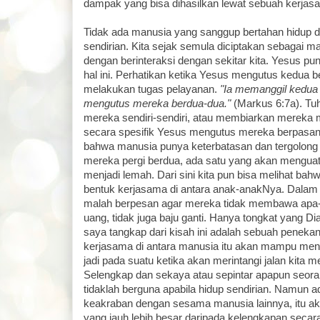
dampak yang bisa dihasilkan lewat sebuah kerjas
Tidak ada manusia yang sanggup bertahan hidup d
sendirian. Kita sejak semula diciptakan sebagai m
dengan berinteraksi dengan sekitar kita. Yesus pu
hal ini. Perhatikan ketika Yesus mengutus kedua b
melakukan tugas pelayanan.
"Ia memanggil kedua 
mengutus mereka berdua-dua."
(Markus 6:7a). Tu
mereka sendiri-sendiri, atau membiarkan mereka m
secara spesifik Yesus mengutus mereka berpasan
bahwa manusia punya keterbatasan dan tergolong 
mereka pergi berdua, ada satu yang akan mengua
menjadi lemah. Dari sini kita pun bisa melihat ba
bentuk kerjasama di antara anak-anakNya. Dalam 
malah berpesan agar mereka tidak membawa apa-ap
uang, tidak juga baju ganti. Hanya tongkat yang Dia
saya tangkap dari kisah ini adalah sebuah peneka
kerjasama di antara manusia itu akan mampu men
jadi pada suatu ketika akan merintangi jalan kita 
Selengkap dan sekaya atau sepintar apapun seora
tidaklah berguna apabila hidup sendirian. Namun
keakraban dengan sesama manusia lainnya, itu 
yang jauh lebih besar daripada kelengkapan secara 