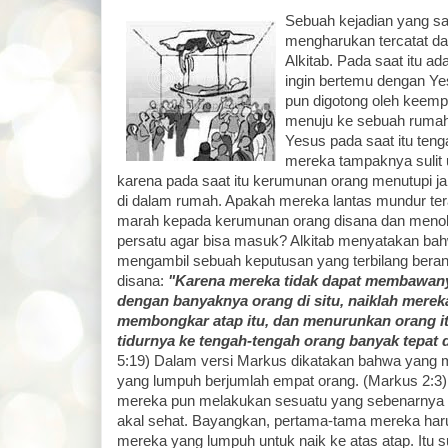
Sebuah kejadian yang sa
mengharukan tercatat da
Alkitab. Pada saat itu a
ingin bertemu dengan Ye
pun digotong oleh keemp
menuju ke sebuah rumah
Yesus pada saat itu teng
mereka tampaknya sulit u
karena pada saat itu kerumunan orang menutupi j
di dalam rumah. Apakah mereka lantas mundur tera
marah kepada kerumunan orang disana dan menol
persatu agar bisa masuk? Alkitab menyatakan ba
mengambil sebuah keputusan yang terbilang berani. 
disana:
"Karena mereka tidak dapat membawan
dengan banyaknya orang di situ, naiklah mereka
membongkar atap itu, dan menurunkan orang i
tidurnya ke tengah-tengah orang banyak tepat 
5:19) Dalam versi Markus dikatakan bahwa yang
yang lumpuh berjumlah empat orang. (Markus 2:3). M
mereka pun melakukan sesuatu yang sebenarnya su
akal sehat. Bayangkan, pertama-tama mereka h
mereka yang lumpuh untuk naik ke atas atap. Itu su