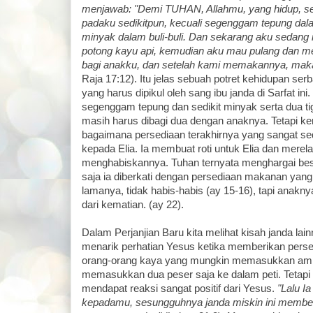
menjawab:
"Demi TUHAN, Allahmu, yang hidup, se
padaku sedikitpun, kecuali segenggam tepung dal
minyak dalam buli-buli. Dan sekarang aku sedang
potong kayu api, kemudian aku mau pulang dan m
bagi anakku, dan setelah kami memakannya, maka
Raja 17:12). Itu jelas sebuah potret kehidupan se
yang harus dipikul oleh sang ibu janda di Sarfat in
segenggam tepung dan sedikit minyak serta dua tig
masih harus dibagi dua dengan anaknya. Tetapi ke
bagaimana persediaan terakhirnya yang sangat sedik
kepada Elia. Ia membuat roti untuk Elia dan merela
menghabiskannya. Tuhan ternyata menghargai besa
saja ia diberkati dengan persediaan makanan yang 
lamanya, tidak habis-habis (ay 15-16), tapi anakn
dari kematian. (ay 22).
Dalam Perjanjian Baru kita melihat kisah janda lain
menarik perhatian Yesus ketika memberikan perse
orang-orang kaya yang mungkin memasukkan amplo
memasukkan dua peser saja ke dalam peti. Tetapi t
mendapat reaksi sangat positif dari Yesus.
"Lalu I
kepadamu, sesungguhnya janda miskin ini memberi