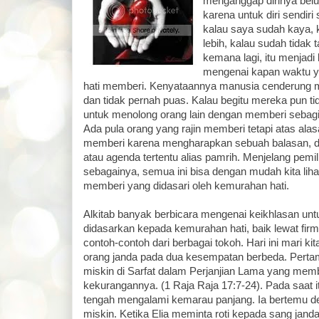
menganggap dirinya bel
karena untuk diri sendiri
kalau saya sudah kaya, 
lebih, kalau sudah tidak
kemana lagi, itu menjad
mengenai kapan waktu y
hati memberi. Kenyataannya manusia cenderung m
dan tidak pernah puas. Kalau begitu mereka pun ti
untuk menolong orang lain dengan memberi sebag
Ada pula orang yang rajin memberi tetapi atas ala
memberi karena mengharapkan sebuah balasan,
atau agenda tertentu alias pamrih. Menjelang pemi
sebagainya, semua ini bisa dengan mudah kita lihat
memberi yang didasari oleh kemurahan hati.
Alkitab banyak berbicara mengenai keikhlasan un
didasarkan kepada kemurahan hati, baik lewat fi
contoh-contoh dari berbagai tokoh. Hari ini mari kita
orang janda pada dua kesempatan berbeda. Pertama
miskin di Sarfat dalam Perjanjian Lama yang mem
kekurangannya. (1 Raja Raja 17:7-24). Pada saat itu
tengah mengalami kemarau panjang. Ia bertemu d
miskin. Ketika Elia meminta roti kepada sang jand