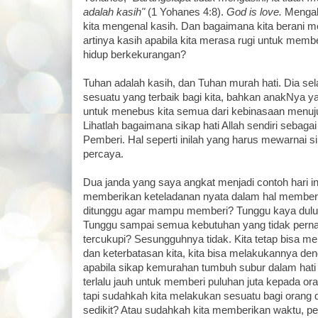
adalah kasih"
(1 Yohanes 4:8).
God is love.
Mengaku
kita mengenal kasih. Dan bagaimana kita berani 
artinya kasih apabila kita merasa rugi untuk mem
hidup berkekurangan?
Tuhan adalah kasih, dan Tuhan murah hati. Dia se
sesuatu yang terbaik bagi kita, bahkan anakNya ya
untuk menebus kita semua dari kebinasaan menuj
Lihatlah bagaimana sikap hati Allah sendiri sebaga
Pemberi. Hal seperti inilah yang harus mewarnai si
percaya.
Dua janda yang saya angkat menjadi contoh hari
memberikan keteladanan nyata dalam hal member
ditunggu agar mampu memberi? Tunggu kaya dulu?
Tunggu sampai semua kebutuhan yang tidak perna
tercukupi? Sesungguhnya tidak. Kita tetap bisa 
dan keterbatasan kita, kita bisa melakukannya de
apabila sikap kemurahan tumbuh subur dalam hati ki
terlalu jauh untuk memberi puluhan juta kepada ora
tapi sudahkah kita melakukan sesuatu bagi orang di
sedikit? Atau sudahkah kita memberikan waktu, pe