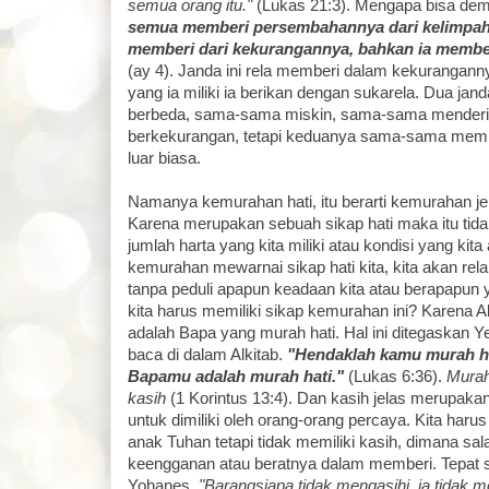
semua orang itu."
(Lukas 21:3). Mengapa bisa de
semua memberi persembahannya dari kelimpahan
memberi dari kekurangannya, bahkan ia member
(ay 4). Janda ini rela memberi dalam kekurangan
yang ia miliki ia berikan dengan sukarela. Dua ja
berbeda, sama-sama miskin, sama-sama mender
berkekurangan, tetapi keduanya sama-sama memil
luar biasa.
Namanya kemurahan hati, itu berarti kemurahan je
Karena merupakan sebuah sikap hati maka itu tida
jumlah harta yang kita miliki atau kondisi yang kita 
kemurahan mewarnai sikap hati kita, kita akan re
tanpa peduli apapun keadaan kita atau berapapun
kita harus memiliki sikap kemurahan ini? Karena A
adalah Bapa yang murah hati. Hal ini ditegaskan Ye
baca di dalam Alkitab.
"Hendaklah kamu murah ha
Bapamu adalah murah hati."
(Lukas 6:36).
Murah
kasih
(1 Korintus 13:4). Dan kasih jelas merupaka
untuk dimiliki oleh orang-orang percaya. Kita haru
anak Tuhan tetapi tidak memiliki kasih, dimana sa
keengganan atau beratnya dalam memberi. Tepat s
Yohanes,
"Barangsiapa tidak mengasihi, ia tidak m