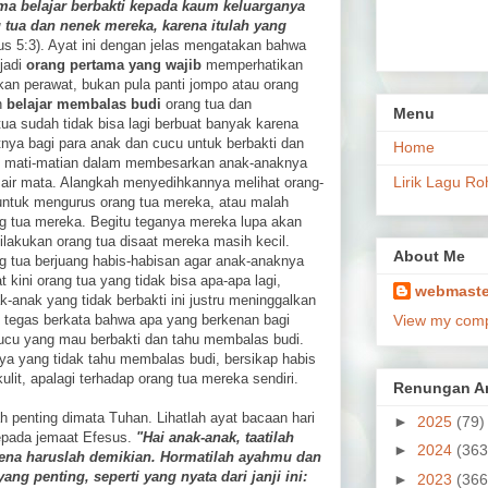
ma belajar berbakti kepada kaum keluarganya
 tua dan nenek mereka, karena itulah yang
us 5:3). Ayat ini dengan jelas mengatakan bahwa
jadi
orang pertama yang wajib
memperhatikan
an perawat, bukan pula panti jompo atau orang
n
belajar membalas budi
orang tua dan
Menu
ua sudah tidak bisa lagi berbuat banyak karena
tnya bagi para anak dan cucu untuk berbakti dan
Home
u mati-matian dalam membesarkan anak-anaknya
Lirik Lagu Ro
 air mata. Alangkah menyedihkannya melihat orang-
 untuk mengurus orang tua mereka, atau malah
g tua mereka. Begitu teganya mereka lupa akan
lakukan orang tua disaat mereka masih kecil.
About Me
ng tua berjuang habis-habisan agar anak-anaknya
t kini orang tua yang tidak bisa apa-apa lagi,
webmaste
-anak yang tidak berbakti ini justru meninggalkan
 tegas berkata bahwa apa yang berkenan bagi
View my compl
cucu yang mau berbakti dan tahu membalas budi.
ya yang tidak tahu membalas budi, bersikap habis
lit, apalagi terhadap orang tua mereka sendiri.
Renungan Ar
h penting dimata Tuhan. Lihatlah ayat bacaan hari
►
2025
(79)
kepada jemaat Efesus.
"Hai anak-anak, taatilah
►
2024
(363
ena haruslah demikian. Hormatilah ayahmu dan
ang penting, seperti yang nyata dari janji ini:
►
2023
(366