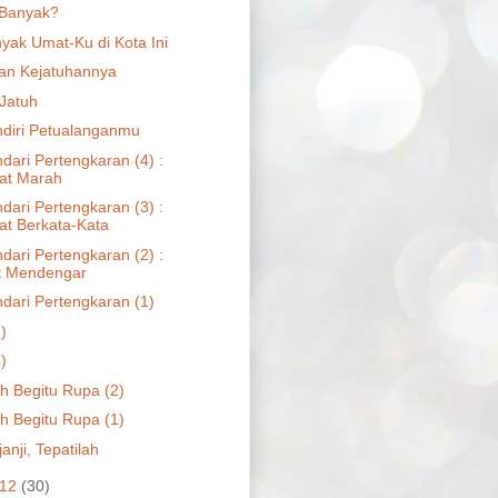
 Banyak?
yak Umat-Ku di Kota Ini
an Kejatuhannya
Jatuh
endiri Petualanganmu
dari Pertengkaran (4) :
at Marah
dari Pertengkaran (3) :
t Berkata-Kata
dari Pertengkaran (2) :
t Mendengar
dari Pertengkaran (1)
2)
1)
ah Begitu Rupa (2)
ah Begitu Rupa (1)
janji, Tepatilah
012
(30)