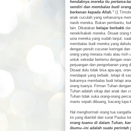
hendaknya mereka itu pertama-ta
sendiri dan membalas budi orang
berkenan kepada Allah."
(1 Timoti
anak cuculah yang seharusnya men
nasib mereka. Bukan pembantu, buk
lain. Dikatakan
belajar berbakti
da
nenek/kakek mereka. Disaat orang t
usia mereka yang sudah lanjut, saa
membalas budi mereka yang dahul
dengan penuh cucuran keringat dan
orang yang merasa malu atau risih
untuk sekedar bertemu dengan oran
perjuangan dan pengorbanan yang di
Disaat dulu tidak bisa apa-apa, ora
mendapat yang terbaik, tetapi di saa
bukannya membalas budi tetapi anak
orang tuanya. Firman Tuhan dengan
Tuhan adalah sikap dari anak dan 
Tuhan tidak suka orang-orang perca
manis sepah dibuang, kacang lupa ku
Hal menghormati orang tua sangatla
ini yang diambil dari surat Paulus 
orang tuamu di dalam Tuhan, kar
ibumu--ini adalah suatu perintah y