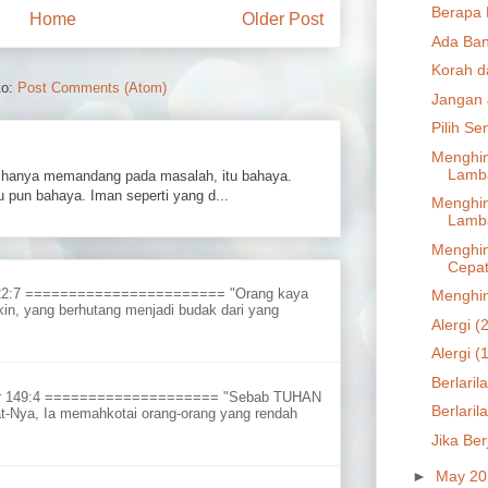
Berapa
Home
Older Post
Ada Ban
Korah d
to:
Post Comments (Atom)
Jangan 
Pilih S
Menghin
Lamb
hanya memandang pada masalah, itu bahaya.
 pun bahaya. Iman seperti yang d...
Menghin
Lamba
Menghin
Cepa
 22:7 ======================= "Orang kaya
Menghin
in, yang berhutang menjadi budak dari yang
Alergi (
Alergi (
Berlaril
ur 149:4 ==================== "Sebab TUHAN
Berlaril
t-Nya, Ia memahkotai orang-orang yang rendah
Jika Ber
►
May 2