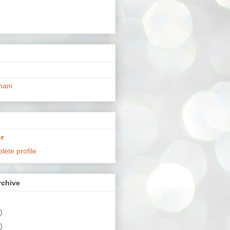
hani
r
ete profile
chive
)
)