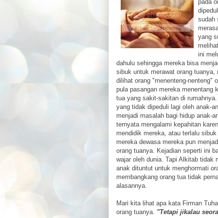
pada o
dipedu
sudah 
merasa
yang s
melihat
ini me
dahulu sehingga mereka bisa menjadi
sibuk untuk merawat orang tuanya, 
dilihat orang "menenteng-nenteng" o
pula pasangan mereka menentang ka
tua yang sakit-sakitan di rumahnya
yang tidak dipeduli lagi oleh anak-a
menjadi masalah bagi hidup anak-an
ternyata mengalami kepahitan karen
mendidik mereka, atau terlalu sibu
mereka dewasa mereka pun menjadi 
orang tuanya. Kejadian seperti ini b
wajar oleh dunia. Tapi Alkitab tid
anak dituntut untuk menghormati or
membangkang orang tua tidak pern
alasannya.
Mari kita lihat apa kata Firman Tu
orang tuanya.
"Tetapi jikalau seo