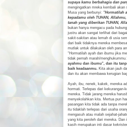
supaya kamu berbahagia dan pan
mengingatkan mreka kembali akan sa
Musa yang berbunyi:
"Hormatilah 
kepadamu oleh TUHAN, Allahmu, 
tanah yang diberikan TUHAN, Al
bukan hanya mengacu pada hubungan
justru akan sangat terlihat dari ba
sakit-sakitan atau lemah di usia s
dari baik tidaknya mereka membesar
mutlak untuk dilakukan oleh para a
"Hormatilah ayah dan ibumu jika m
tidak pernah marah/menghukummu."
ayahmu dan ibumu", dan itu tanpa
baik keadaanmu.
Kita akan jauh da
dan itu akan membawa kerugian bagi 
Ayah, ibu, nenek, kakek, mereka ada
hormati. Terlepas dari kekurangan-
mereka. Tidak jarang mereka harus
menyekolahkan kita. Mertua pun har
pasangan kita tidak ada tanpa mere
itu tidaklah terlepas dari usaha or
mengasuh atau malah sejahat-jahatn
yang kita peroleh dari mereka. Dan 
kasih merupakan inti dasar kekrist