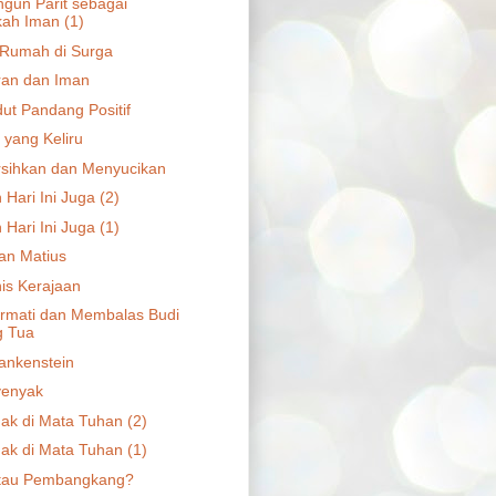
un Parit sebagai
ah Iman (1)
Rumah di Surga
an dan Iman
dut Pandang Positif
s yang Keliru
sihkan dan Menyucikan
Hari Ini Juga (2)
Hari Ini Juga (1)
an Matius
nis Kerajaan
mati dan Membalas Budi
g Tua
ankenstein
yenyak
ak di Mata Tuhan (2)
ak di Mata Tuhan (1)
atau Pembangkang?