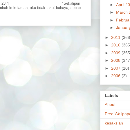
r 23:4 ====================== "Sekalipun
►
April 2
embah kekelaman, aku tidak takut bahaya, sebab
►
March 
►
Februa
►
Januar
►
2011
(368
►
2010
(365
►
2009
(365
►
2008
(347
►
2007
(10)
►
2006
(2)
Labels
About
Free Wallpap
kesaksian