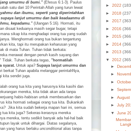
jang umurmu di bumi."
(Efesus 6:1-3). Paulus
►
2022
(183
lah satu dari 10 Perintah Allah yang turun lewat
ayahmu dan ibumu, seperti yang diperintahkan
►
2018
(237
supaya lanjut umurmu dan baik keadaanmu di
►
2017
(363
lahmu, kepadamu."
(Ulangan 5:16). Hormati, itu
►
2016
(366
 disaat keduanya masih segar bugar, tetapi
gaimana sikap kita menghadapi orang tua yang sudah
►
2015
(366
enjanya. Menghormati orang tua bukan tergantung
►
2014
(366
kan kita, tapi itu merupakan keharusan yang
nak di mata Tuhan. Tuhan tidak berkata:
►
2013
(366
ereka merawat dengan penuh kasih sayang dan
▼
2012
(365
 Tidak. Tuhan berkata tegas,
"hormatilah
 syarat.
Untuk apa?
Supaya lanjut umurmu dan
►
Decem
ri berkat Tuhan apabila melanggar perintahNya,
►
Novem
kita sendiri juga.
►
Octobe
lah orang tua kita yang harusnya kita kasihi dan
►
Septem
kekurangan mereka, kita tidak akan ada tanpa
berjuang habis-habisan untuk membesarkan dan
►
August
us kita hormati sebagai orang tua kita. Bukankah
►
July 2
ka? Jika kita sudah bekerja mapan hari ini, semua
▼
June 2
ang tua kita juga? Sekeras-kerasnya mereka
ya mereka, tentu sedikit banyak ada hal-hal baik
Membang
itupun layak untuk dihargai. Diatas segalanya,
Langk
enan yang harus berlaku
unconditional
alias tanpa