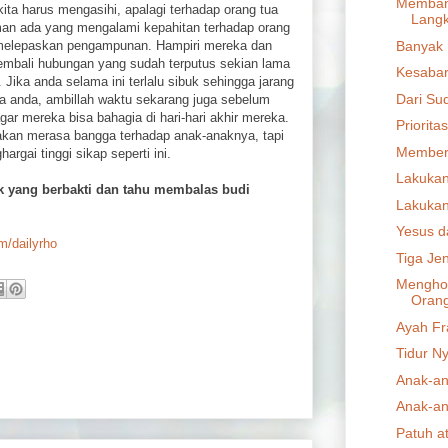
Membang
kita harus mengasihi, apalagi terhadap orang tua
Langk
teman ada yang mengalami kepahitan terhadap orang
Banyak 
 melepaskan pengampunan. Hampiri mereka dan
kembali hubungan yang sudah terputus sekian lama
Kesabar
 Jika anda selama ini terlalu sibuk sehingga jarang
Dari Su
a anda, ambillah waktu sekarang juga sebelum
ar mereka bisa bahagia di hari-hari akhir mereka.
Priorita
kan merasa bangga terhadap anak-anaknya, tapi
Member
gai tinggi sikap seperti ini.
Lakukan 
k yang berbakti dan tahu membalas budi
Lakukan 
Yesus d
om/dailyrho
Tiga Je
Menghor
Oran
Ayah Fr
Tidur N
Anak-an
Anak-an
Patuh 