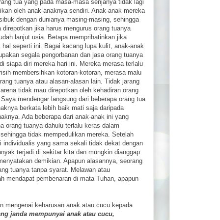
rang tua yang pada masa-masa senjanya tidak lagi
likan oleh anak-anaknya sendiri. Anak-anak mereka
sibuk dengan dunianya masing-masing, sehingga
 direpotkan jika harus mengurus orang tuanya
udah lanjut usia. Betapa memprihatinkan jika
 hal seperti ini. Bagai kacang lupa kulit, anak-anak
lupakan segala pengorbanan dan jasa orang tuanya
 siapa diri mereka hari ini. Mereka merasa terlalu
risih membersihkan kotoran-kotoran, merasa malu
rang tuanya atau alasan-alasan lain. Tidak jarang
rena tidak mau direpotkan oleh kehadiran orang
. Saya mendengar langsung dari beberapa orang tua
naknya berkata lebih baik mati saja daripada
aknya. Ada beberapa dari anak-anak ini yang
a orang tuanya dahulu terlalu keras dalam
k sehingga tidak mempedulikan mereka. Setelah
individualis yang sama sekali tidak dekat dengan
anyak terjadi di sekitar kita dan mungkin dianggap
ak menyatakan demikian. Apapun alasannya, seorang
ang tuanya tanpa syarat. Melawan atau
ah mendapat pembenaran di mata Tuhan, apapun
han mengenai keharusan anak atau cucu kepada
rang janda mempunyai anak atau cucu,