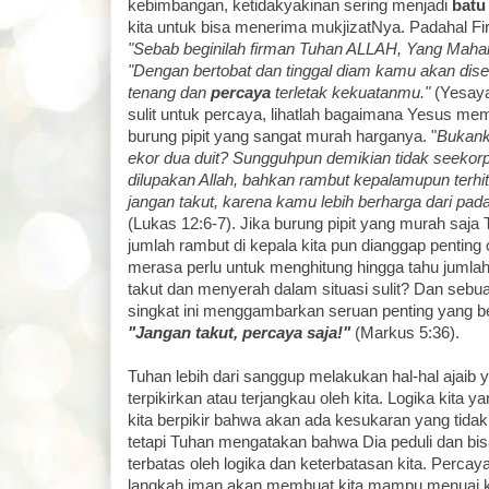
kebimbangan, ketidakyakinan sering menjadi
batu
kita untuk bisa menerima mukjizatNya. Padahal Fi
"Sebab beginilah firman Tuhan ALLAH, Yang Mahaku
"Dengan bertobat dan tinggal diam kamu akan dise
tenang dan
percaya
terletak kekuatanmu."
(Yesaya
sulit untuk percaya, lihatlah bagaimana Yesus me
burung pipit yang sangat murah harganya. "
Bukanka
ekor dua duit? Sungguhpun demikian tidak seekor
dilupakan Allah, bahkan rambut kepalamupun terhi
jangan takut, karena kamu lebih berharga dari pada
(Lukas 12:6-7). Jika burung pipit yang murah saja 
jumlah rambut di kepala kita pun dianggap penting
merasa perlu untuk menghitung hingga tahu jumla
takut dan menyerah dalam situasi sulit? Dan sebu
singkat ini menggambarkan seruan penting yang ber
"Jangan takut, percaya saja!"
(Markus 5:36).
Tuhan lebih dari sanggup melakukan hal-hal ajaib y
terpikirkan atau terjangkau oleh kita. Logika kita 
kita berpikir bahwa akan ada kesukaran yang tidak a
tetapi Tuhan mengatakan bahwa Dia peduli dan bi
terbatas oleh logika dan keterbatasan kita. Perc
langkah iman akan membuat kita mampu menuai k