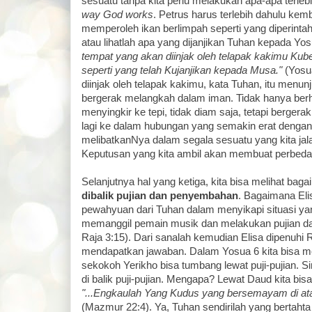
sesuatu tanpa kita perlu melakukan apa-apa terleb
way God works
. Petrus harus terlebih dahulu kemb
memperoleh ikan berlimpah seperti yang diperinta
atau lihatlah apa yang dijanjikan Tuhan kepada Yosu
tempat yang akan diinjak oleh telapak kakimu Ku
seperti yang telah Kujanjikan kepada Musa."
(Yosua
diinjak oleh telapak kakimu, kata Tuhan, itu menu
bergerak melangkah dalam iman. Tidak hanya berhe
menyingkir ke tepi, tidak diam saja, tetapi berger
lagi ke dalam hubungan yang semakin erat dengan
melibatkanNya dalam segala sesuatu yang kita jalan
Keputusan yang kita ambil akan membuat perbeda
Selanjutnya hal yang ketiga, kita bisa melihat ba
dibalik pujian dan penyembahan
. Bagaimana Eli
pewahyuan dari Tuhan dalam menyikapi situasi yan
memanggil pemain musik dan melakukan pujian d
Raja 3:15). Dari sanalah kemudian Elisa dipenuh
mendapatkan jawaban. Dalam Yosua 6 kita bisa m
sekokoh Yerikho bisa tumbang lewat puji-pujian. S
di balik puji-pujian. Mengapa? Lewat Daud kita b
"...Engkaulah Yang Kudus yang bersemayam di atas 
(Mazmur 22:4). Ya, Tuhan sendirilah yang bertahta di