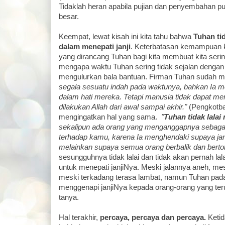
Tidaklah heran apabila pujian dan penyembahan p
besar.
Keempat, lewat kisah ini kita tahu bahwa
Tuhan tid
dalam menepati janji
. Keterbatasan kemampuan k
yang dirancang Tuhan bagi kita membuat kita sering
mengapa waktu Tuhan sering tidak sejalan dengan
mengulurkan bala bantuan. Firman Tuhan sudah m
segala sesuatu indah pada waktunya, bahkan Ia 
dalam hati mereka. Tetapi manusia tidak dapat m
dilakukan Allah dari awal sampai akhir."
(Pengkotba
mengingatkan hal yang sama.
"
Tuhan tidak lalai
sekalipun ada orang yang menganggapnya sebagai k
terhadap kamu, karena Ia menghendaki supaya ja
melainkan supaya semua orang berbalik dan bertob
sesungguhnya tidak lalai dan tidak akan pernah lala
untuk menepati janjiNya. Meski jalannya aneh, mes
meski terkadang terasa lambat, namun Tuhan pada
menggenapi janjiNya kepada orang-orang yang ter
tanya.
Hal terakhir,
percaya, percaya dan percaya.
Ketid