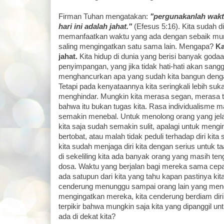
Firman Tuhan mengatakan:
"pergunakanlah waktu
hari ini adalah jahat."
(Efesus 5:16). Kita sudah d
memanfaatkan waktu yang ada dengan sebaik mung
saling mengingatkan satu sama lain. Mengapa?
Ka
jahat.
Kita hidup di dunia yang berisi banyak god
penyimpangan, yang jika tidak hati-hati akan sang
menghancurkan apa yang sudah kita bangun denga
Tetapi pada kenyataannya kita seringkali lebih s
menghindar. Mungkin kita merasa segan, merasa 
bahwa itu bukan tugas kita. Rasa individualisme 
semakin menebal. Untuk menolong orang yang jela
kita saja sudah semakin sulit, apalagi untuk meng
bertobat, atau malah tidak peduli terhadap diri kita 
kita sudah menjaga diri kita dengan serius untuk ta
di sekeliling kita ada banyak orang yang masih ten
dosa. Waktu yang berjalan bagi mereka sama cepat
ada satupun dari kita yang tahu kapan pastinya kita
cenderung menunggu sampai orang lain yang men
mengingatkan mereka, kita cenderung berdiam diri,
terpikir bahwa mungkin saja kita yang dipanggil un
ada di dekat kita?