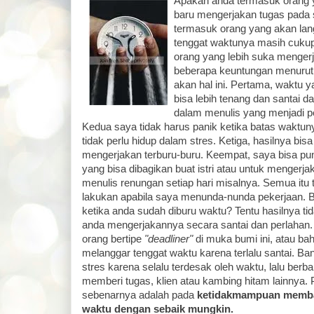
Apakah anda termasuk orang
baru mengerjakan tugas pada s
termasuk orang yang akan la
tenggat waktunya masih cuku
orang yang lebih suka menger
beberapa keuntungan menurut
akan hal ini. Pertama, waktu
bisa lebih tenang dan santai d
dalam menulis yang menjadi pe
Kedua saya tidak harus panik ketika batas waktun
tidak perlu hidup dalam stres. Ketiga, hasilnya bis
mengerjakan terburu-buru. Keempat, saya bisa pun
yang bisa dibagikan buat istri atau untuk mengerjak
menulis renungan setiap hari misalnya. Semua itu 
lakukan apabila saya menunda-nunda pekerjaan. B
ketika anda sudah diburu waktu? Tentu hasilnya tid
anda mengerjakannya secara santai dan perlahan
orang bertipe
"deadliner"
di muka bumi ini, atau ba
melanggar tenggat waktu karena terlalu santai. B
stres karena selalu terdesak oleh waktu, lalu ber
memberi tugas, klien atau kambing hitam lainnya.
sebenarnya adalah pada
ketidakmampuan memba
waktu dengan sebaik mungkin.