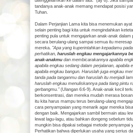
ditenggelamkan ke dalam laut."
(ay 6). Jika sampai
tandanya anak-anak memang mendapat posisi yan
Tuhan.
Dalam Perjanjian Lama kita bisa menemukan aya
selain penting bagi kita untuk mengindahkan kete
penting pula untuk mengajarkan anak-anak dalam
secara berulang-ulang sampai semua itu meresap da
mereka.
"Apa yang kuperintahkan kepadamu pada h
perhatikan,
haruslah engkau mengajarkannya be
anak-anakmu
dan membicarakannya apabila engk
apabila engkau sedang dalam perjalanan, apabila 
apabila engkau bangun. Haruslah juga engkau me
tanda pada tanganmu dan haruslah itu menjadi lam
haruslah engkau menuliskannya pada tiang pintu 
gerbangmu."
(Ulangan 6:6-9). Anak-anak kecil terk
berkonsentrasi, dan mereka mudah merasa bosan 
itu kita harus mampu terus berulang-ulang menga
cara penyampaian yang menarik agar mereka bisa
dengan baik. Mengajarkan sambil bermain atau le
lewat lagu-lagu, atau bahkan dongeng sebelum tidu
mungkin bisa dipakai sebagai metode penyampai y
Perhatikan bahwa diperlukan usaha yang serius 