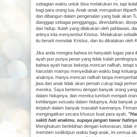
sebagian waktu untuk bisa melakukan ini, tapi itul
bagi para orang tua. Anak-anak merupakan titipan
dan dibangun dalam pengenalan yang baik akan T
dianggap sebagai pengganggu, direndahkan, disepe
dari hidup. Itulah yang dilakukan oleh pahlawan, dan
artinya kita menyambut Kristus. Melakukan sebal
itu berarti menolak Kristus, dan itu dikatakan oleh K
Jika anda mengira bahwa ini hanyalah tugas para ib
ayah pun punya peran yang tidak kalah pentingnya 
bahwa ayah harus bekerja mencari nafkah, tetapi 
haruslah mampu menyediakan waktu bagi keluarga 
anaknya. Hanya mencari nafkah tanpa memperhati
jiwa dari anak tidak akan pernah cukup bagi per
mereka. Saya bertemu dengan banyak orang yang 
dalam hidupnya, dan mereka tumbuh menjadi oran
kehilangan sesuatu dalam hidupnya. Ada banyak p
terjatuh dalam banyak masalah karenanya. Firma
mengingatkan secara khusus buat para ayah.
"Ha
sakiti hati anakmu, supaya jangan tawar hatiny
Menghukum berlebihan dengan kekerasan, tidak m
memberi sedikitpun waktu bagi anak, ini semua ak