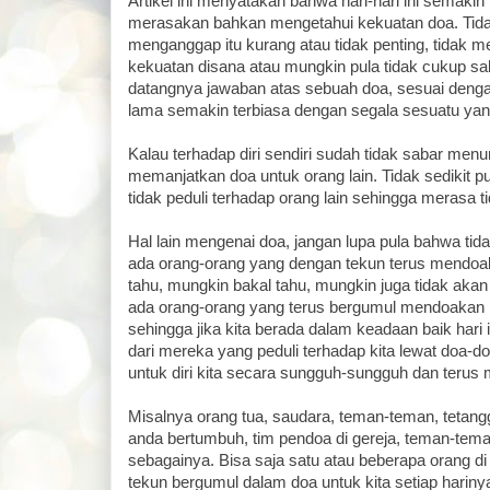
Artikel ini menyatakan bahwa hari-hari ini semakin
merasakan bahkan mengetahui kekuatan doa. Tid
menganggap itu kurang atau tidak penting, tidak 
kekuatan disana atau mungkin pula tidak cukup sa
datangnya jawaban atas sebuah doa, sesuai deng
lama semakin terbiasa dengan segala sesuatu yang
Kalau terhadap diri sendiri sudah tidak sabar menu
memanjatkan doa untuk orang lain. Tidak sedikit 
tidak peduli terhadap orang lain sehingga merasa 
Hal lain mengenai doa, jangan lupa pula bahwa t
ada orang-orang yang dengan tekun terus mendoak
tahu, mungkin bakal tahu, mungkin juga tidak akan 
ada orang-orang yang terus bergumul mendoakan k
sehingga jika kita berada dalam keadaan baik hari 
dari mereka yang peduli terhadap kita lewat doa-
untuk diri kita secara sungguh-sungguh dan terus
Misalnya orang tua, saudara, teman-teman, tetan
anda bertumbuh, tim pendoa di gereja, teman-tem
sebagainya. Bisa saja satu atau beberapa orang d
tekun bergumul dalam doa untuk kita setiap hariny