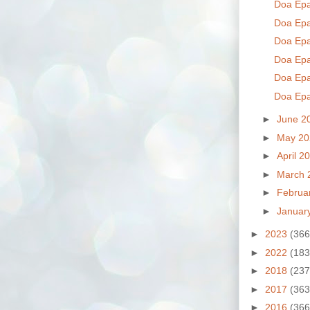
Doa Epa
Doa Epa
Doa Epa
Doa Epa
Doa Epa
Doa Epa
►
June 2
►
May 2
►
April 2
►
March 
►
Februa
►
Januar
►
2023
(366
►
2022
(183
►
2018
(237
►
2017
(363
►
2016
(366