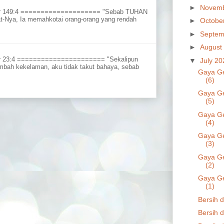
►
Novem
ur 149:4 ==================== "Sebab TUHAN
t-Nya, Ia memahkotai orang-orang yang rendah
►
Octobe
►
Septem
►
August
r 23:4 ====================== "Sekalipun
▼
July 2
embah kekelaman, aku tidak takut bahaya, sebab
Gaya G
(6)
Gaya G
(5)
Gaya G
(4)
Gaya G
(3)
Gaya G
(2)
Gaya G
(1)
Bersih 
Bersih d