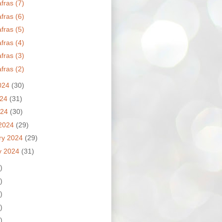
fras (7)
fras (6)
fras (5)
fras (4)
fras (3)
fras (2)
024
(30)
024
(31)
024
(30)
2024
(29)
ry 2024
(29)
y 2024
(31)
)
)
)
)
)