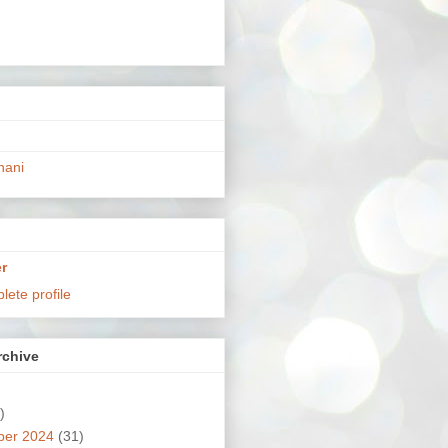
hani
r
ete profile
chive
)
ber 2024
(31)