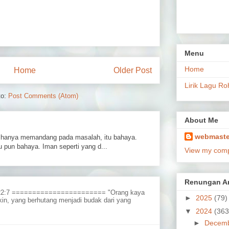
Menu
Home
Home
Older Post
Lirik Lagu Ro
to:
Post Comments (Atom)
About Me
webmaste
hanya memandang pada masalah, itu bahaya.
 pun bahaya. Iman seperti yang d...
View my compl
Renungan Ar
 22:7 ======================= "Orang kaya
►
2025
(79)
in, yang berhutang menjadi budak dari yang
▼
2024
(363
►
Decem