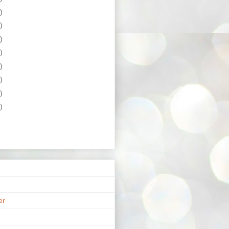
)
)
)
)
)
)
)
)
er