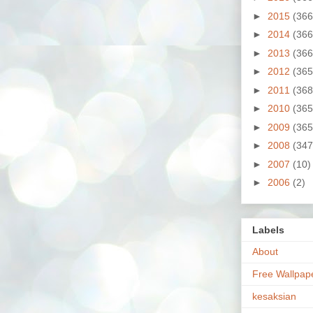
►
2015
(366
►
2014
(366
►
2013
(366
►
2012
(365
►
2011
(368
►
2010
(365
►
2009
(365
►
2008
(347
►
2007
(10)
►
2006
(2)
Labels
About
Free Wallpap
kesaksian