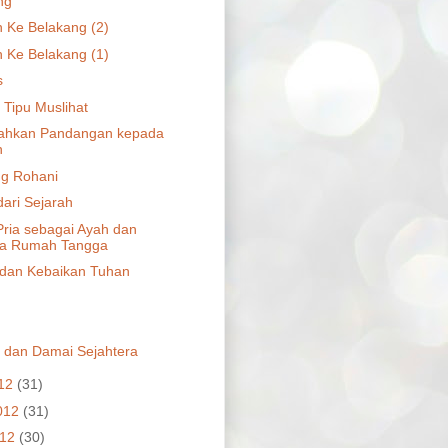
ng
 Ke Belakang (2)
 Ke Belakang (1)
s
 Tipu Muslihat
ahkan Pandangan kepada
n
g Rohani
dari Sejarah
Pria sebagai Ayah dan
la Rumah Tangga
 dan Kebaikan Tuhan
 dan Damai Sejahtera
012
(31)
012
(31)
012
(30)