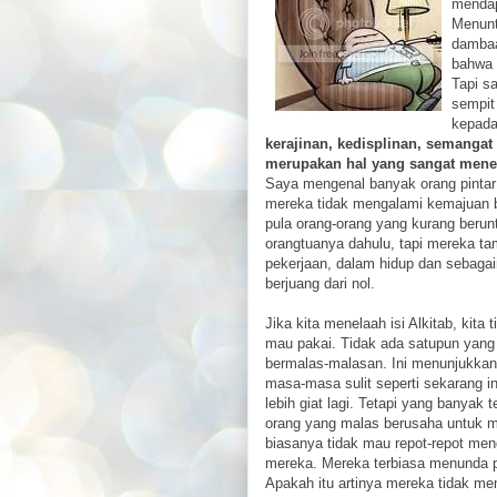
mendap
Menunt
dambaa
bahwa 
Tapi s
sempit
kepada
kerajinan, kedisplinan, semanga
merupakan hal yang sangat menen
Saya mengenal banyak orang pintar
mereka tidak mengalami kemajuan b
pula orang-orang yang kurang berun
orangtuanya dahulu, tapi mereka ta
pekerjaan, dalam hidup dan sebaga
berjuang dari nol.
Jika kita menelaah isi Alkitab, ki
mau pakai. Tidak ada satupun yang
bermalas-malasan. Ini menunjukkan
masa-masa sulit seperti sekarang in
lebih giat lagi. Tetapi yang banyak 
orang yang malas berusaha untuk m
biasanya tidak mau repot-repot me
mereka. Mereka terbiasa menunda 
Apakah itu artinya mereka tidak mem