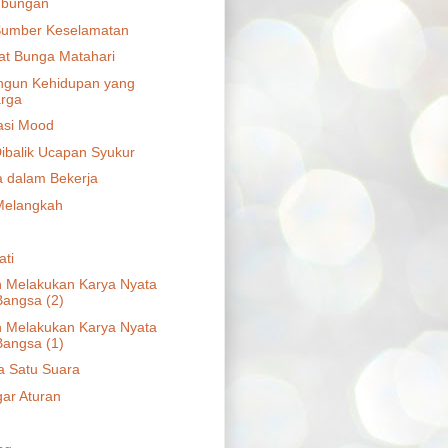
ubungan
Sumber Keselamatan
at Bunga Matahari
gun Kehidupan yang
rga
asi Mood
ibalik Ucapan Syukur
 dalam Bekerja
Melangkah
ati
 Melakukan Karya Nyata
Bangsa (2)
 Melakukan Karya Nyata
Bangsa (1)
a Satu Suara
ar Aturan