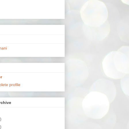
hani
r
ete profile
chive
)
)