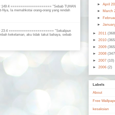
►
April 2
ur 149:4 ==================== "Sebab TUHAN
t-Nya, Ia memahkotai orang-orang yang rendah
►
March 
►
Februa
►
Januar
r 23:4 ====================== "Sekalipun
►
2011
(368
embah kekelaman, aku tidak takut bahaya, sebab
►
2010
(365
►
2009
(365
►
2008
(347
►
2007
(10)
►
2006
(2)
Labels
About
Free Wallpap
kesaksian