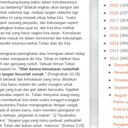
g membuang-buang waktu dalam kemalasannya.
►
2022
(183
kau berbaring? Bilakah engkau akan bangun dari
ntuk sebentar lagi, melipat tangan sebentar lagi
►
2018
(237
etika ini yang menjadi sikap hidup kita,
"maka
►
2017
(363
erti seorang penyerbu, dan kekurangan seperti
►
2016
(366
dingkan kedua ayat ini, dan kita bisa melihat
n hal yang harus segera kita lawan. Kemalasan
►
2015
(366
kita masuk ke dalam kemiskinan dan kekurangan.
►
2014
(366
diri turunnya berkat Tuhan atas diri kita.
►
2013
(366
peningkatan-peningkatan atau kemajuan dalam hidup
▼
2012
(365
malas menguasai diri kita. Sikap ini bahkan bisa
uh dan gampang runtuh. Sebuah firman Tuhan
►
Decem
perti ini:
"Oleh karena kemalasan runtuhlah
►
Novem
n tangan bocorlah rumah."
(Pengkotbah 10:18).
i berawal dari kemalasan yang terus dibiarkan
►
Octobe
 kita harus melatih diri sedini mungkin untuk
►
Septem
t yang kuat dan giat dalam berusaha. Ingatlah
emalas seperti ini. Tuhan menyukai orang-orang
▼
August
ka memberkati kita lewat usaha sungguh-sungguh
Pohon y
Tesalonika Paulus mengingatkan dengan sangat
Kriteri
da di antara kamu, kami memberi peringatan ini
u bekerja, janganlah ia makan."
(2 Tesalonika
Ketika 
ikut:
"Apapun juga yang kamu perbuat, perbuatlah
Rangkai
uk Tuhan dan bukan untuk manusia."
(Kolose 3:23)