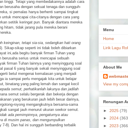
n tinggi. Tetapi yang membedakannya adalah cara
akan berusaha dengan sekuat tenaga dan sungguh-
eka, si pemalas hanya berhenti sampai tingkat
p untuk mencapai cita-citanya dengan cara yang
kan setitik keringat pun. Banyak diantara mereka
g hitam, tidak jarang pula mereka berani
Menu
mereka.
Home
h keinginan, tetapi sia-sia, sedangkan hati orang
Lirik Lagu Ro
). Sikap-sikap seperti ini tidak boleh dibiarkan
n ayat ini,ada begitu banyak firman Tuhan yang
an berusaha serius untuk mencapai sebuah
anyak firman Tuhan lainnya yang menyinggung soal
About Me
al pasal 6 yang banyak sekali menyinggung soal
gerti betul mengenai kemalasan yang menjadi
webmaste
ga ia sampai perlu mengajak kita untuk belajar
ut, binatang yang paling lemah dan sangat kecil
View my compl
kepada semut, perhatikanlah lakunya dan jadilah
mana semut selalu bergerak dan bekerja dengan
anan yang berukuran jauh lebih besar darinya,
Renungan Ar
bergotong-royong mengangkutnya bersama-sama
kali sangat jauh menurut ukuran seekor semut.
►
2025
(79)
tidak ada pemimpinnya, pengaturnya atau
►
2024
(363
nya di musim panas, dan mengumpulkan
y 7-8). Dan hal ini sungguh berbanding terbalik
►
2023
(366