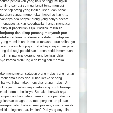
atkan pendidikan yang baik setinggi mungkin.
ut ilmu sampai setinggi langit tentu menjadi
n setiap orang yang ingin sukses, dan benar
itu akan sangat menentukan keberhasilan kita.
ayangnya ada banyak orang yang hanya secara
 mengasosiasikan keberhasilan hanya mengacu
 tingkat pendidikan saja. Padahal masalah
t berjuang dan sikap pantang menyerah pun
tukan sukses tidaknya kita dalam hidup ini.
 yang memilih untuk malas-malasan, dan akibatnya
erarti dalam hidupnya. Sebaliknya saya mengenal
tung dari segi pendidikan karena ketidakmampuan
mpil menjadi orang-orang yang berhasil dalam
inya karena didukung oleh kegigihan mereka
ta tidak menemukan satupun orang malas yang Tuhan
 menerima tugas dari Tuhan ketika sedang
 bahwa Tuhan tidak menyukai orang malas. Di
i kita justru seharusnya tertantang untuk bekerja
terjadi justru sebaliknya. Semakin banyak saja
emperjuangkan hidup mereka. Para pemalas ini
ngeluarkan tenaga atau mempergunakan pikiran
pekerjaan atau bahkan melupakannya sama sekali.
iliki keinginan atau impian? Dari yang saya lihat,