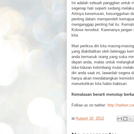
Ini adalah sebuah panggilan untuk 
segenap hati seperti sedang melak
Artinya keseriusan, kesungguhan da
penting dalam memperoleh kemajuan
menganggap penting hal itu. Kemal
Kolose tersebut. Karenanya jangan
kita.
Mari periksa diri kita masing-masin
yang diakibatkan oleh belenggu ke
anda termasuk orang yang suka m
depan anda, malas untuk melangka
tidur-tiduran ketimbang mulai melak
diri anda saat ini, lawanlah seger
hanya akan mendatangkan kemiskin
meruntuhkan kita habis-habisan.
Kemalasan berarti menutup berka
Follow us on twitter:
http://twitter.c
at
August 10, 2012