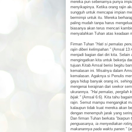
mereka pun sebenarnya punya impia
menyikapinya. Ketika orang rajin 
sungguh untuk mencapai impian mer
bermimpi untuk itu. Mereka berhara
paling mudah tanpa harus mengeluar
biasanya akan terus mencari kambin
menyalahkan Tuhan atas keadaan 
Firman Tuhan
"Hati si pemalas penu
rajin diberi kelimpahan."
(Amsal 13:4
menjadi bagian dari diri kita. Selai
mengingatkan kita untuk bekerja d
tujuan.Kitab Amsal berisi begitu b
kemalasan ini. Misalnya dalam Ams
kemalasan. Agaknya si Penulis men
gaya hidup banyak orang ini, sehing
mengenai kerajinan dari seekor sem
ukurannya.
"Hai pemalas, pergilah 
bijak."
(Amsal 6:6). Kita tahu bagai
rajin. Semut mampu mengangkat mak
kalaupun tidak kuat mereka akan 
dengan menempuh jarak yang sering
Dan firman Tuhan berkata
"biarpun 
penguasanya, ia menyediakan roti
makanannya pada waktu panen."
(a