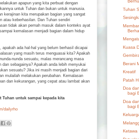
Berh
melakukan apapun yang kita perbuat dengan
ukannya untuk Tuhan dan bukan untuk manusia.
Tuhan 
n kerajinan kita merupakan bagian yang sangat
Sesingk
 atau keberhasilan. Dan Tuhan sendiri
asan tidak akan pernah masuk dalam konteks ayat
Memban
Berha
 sampai kemalasan menjadi bagian dalam hidup
Mengat
Kuasa D
g, apakah ada hal-hal yang belum berhasil dicapai
malasan yang masih terus menguasai kita? Apakah
Gembira
enunda-nunda sesuatu, malas merancang masa
Berani 
h dan sebagainya? Apakah anda lebih menyukai
ukan sesuatu? Jika ini masih menjadi bagian dari
Kreatif
a dan mulailah melakukan perubahan. Kemalasan
Patah H
an dan kekurangan, yang cepat atau lambat akan
Doa dan
bagi 
t Tuhan untuk sampai kepada kita
Doa dan
bagi 
om/dailyrho
Keluarg
Melangg
Ketawa