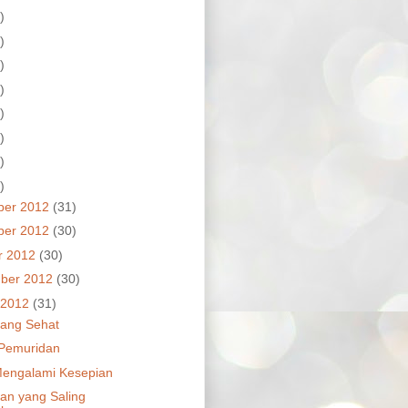
)
)
)
)
)
)
)
)
ber 2012
(31)
ber 2012
(30)
r 2012
(30)
ber 2012
(30)
 2012
(31)
ang Sehat
a Pemuridan
Mengalami Kesepian
an yang Saling