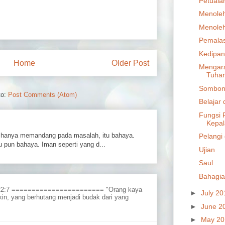
Petuala
Menoleh
Menoleh
Pemala
Kedipan
Home
Older Post
Mengar
Tuha
Sombon
to:
Post Comments (Atom)
Belajar 
Fungsi 
Kepa
hanya memandang pada masalah, itu bahaya.
Pelangi
 pun bahaya. Iman seperti yang d...
Ujian
Saul
Bahagia
 22:7 ======================= "Orang kaya
►
July 2
in, yang berhutang menjadi budak dari yang
►
June 2
►
May 2