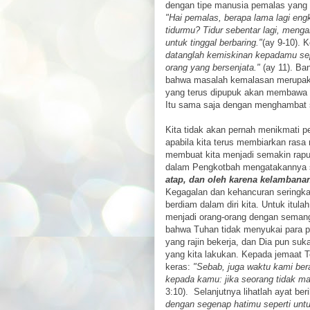
dengan tipe manusia pemalas yan
"Hai pemalas, berapa lama lagi eng
tidurmu? Tidur sebentar lagi, menga
untuk tinggal berbaring."
(ay 9-10). K
datanglah kemiskinan kepadamu sep
orang yang bersenjata."
(ay 11). Ban
bahwa masalah kemalasan merupaka
yang terus dipupuk akan membawa 
Itu sama saja dengan menghambat sen
Kita tidak akan pernah menikmati 
apabila kita terus membiarkan rasa 
membuat kita menjadi semakin rap
dalam Pengkotbah mengatakannya se
atap, dan oleh karena kelambana
Kegagalan dan kehancuran seringkal
berdiam dalam diri kita. Untuk itulah
menjadi orang-orang dengan semanga
bahwa Tuhan tidak menyukai para p
yang rajin bekerja, dan Dia pun su
yang kita lakukan. Kepada jemaat 
keras:
"Sebab, juga waktu kami bera
kepada kamu: jika seorang tidak ma
3:10). Selanjutnya lihatlah ayat ber
dengan segenap hatimu seperti unt