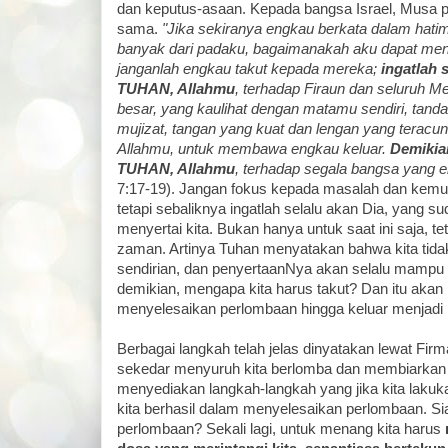
dan keputus-asaan. Kepada bangsa Israel, Musa 
sama.
"Jika sekiranya engkau berkata dalam hatim
banyak dari padaku, bagaimanakah aku dapat m
janganlah engkau takut kepada mereka;
ingatlah 
TUHAN, Allahmu
, terhadap Firaun dan seluruh M
besar, yang kaulihat dengan matamu sendiri, tanda
mujizat, tangan yang kuat dan lengan yang teracu
Allahmu, untuk membawa engkau keluar.
Demikia
TUHAN, Allahmu
, terhadap segala bangsa yang e
7:17-19). Jangan fokus kepada masalah dan kemu
tetapi sebaliknya ingatlah selalu akan Dia, yang su
menyertai kita. Bukan hanya untuk saat ini saja, te
zaman. Artinya Tuhan menyatakan bahwa kita tida
sendirian, dan penyertaanNya akan selalu mampu
demikian, mengapa kita harus takut? Dan itu ak
menyelesaikan perlombaan hingga keluar menjad
Berbagai langkah telah jelas dinyatakan lewat Fir
sekedar menyuruh kita berlomba dan membiarkan ki
menyediakan langkah-langkah yang jika kita la
kita berhasil dalam menyelesaikan perlombaan.
perlombaan? Sekali lagi, untuk menang kita harus