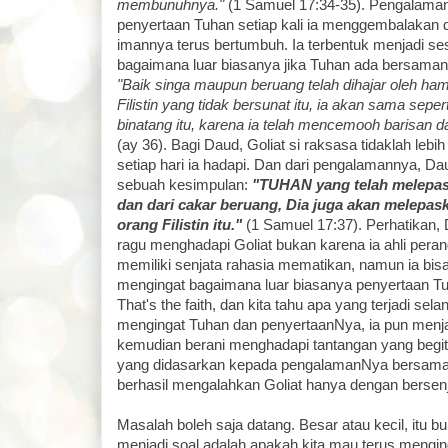
membunuhnya."
(1 Samuel 17:34-35). Pengalaman
penyertaan Tuhan setiap kali ia menggembalakan
imannya terus bertumbuh. Ia terbentuk menjadi se
bagaimana luar biasanya jika Tuhan ada bersaman
"Baik singa maupun beruang telah dihajar oleh ha
Filistin yang tidak bersunat itu, ia akan sama seper
binatang itu, karena ia telah mencemooh barisan da
(ay 36). Bagi Daud, Goliat si raksasa tidaklah leb
setiap hari ia hadapi. Dan dari pengalamannya,
sebuah kesimpulan:
"TUHAN yang telah melepask
dan dari cakar beruang, Dia juga akan melepas
orang Filistin itu."
(1 Samuel 17:37). Perhatikan, D
ragu menghadapi Goliat bukan karena ia ahli peran
memiliki senjata rahasia mematikan, namun ia bis
mengingat bagaimana luar biasanya penyertaan T
That's the faith, dan kita tahu apa yang terjadi sel
mengingat Tuhan dan penyertaanNya, ia pun menjad
kemudian berani menghadapi tantangan yang begi
yang didasarkan kepada pengalamanNya bersam
berhasil mengalahkan Goliat hanya dengan bersen
Masalah boleh saja datang. Besar atau kecil, itu b
menjadi soal adalah apakah kita mau terus mengin