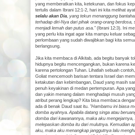
yang memberatkan kita, ketekunan, dan fokus kepa
tertulis dalam Ibrani 12:1-2, hari ini kita melihat aya
selalu akan Dia
, yang tekun menanggung bantahan
terhadap diri-Nya dari pihak orang-orang berdosa
menjadi lemah dan putus asa."
(Ibrani 12:3). Ini m
yang perlu kita ingat agar kita mampu keluar seb
perlombaan yang sudah diwajibkan bagi kita semu
berlangsung.
Jika kita membaca di Alkitab, ada begitu banyak 
hidupnya begitu mencengangkan, bukan karena ke
karena pertolongan Tuhan. Lihatlah sebuah contoh
Goliat mencemooh barisan tentara Israel dan me
ketakutan dan kebimbangan, Daud yang masih sa
penuh keyakinan di medan pertempuran. Apa yan
dan yakin menang dalam menghadapi musuh yang 
atribut perang lengkap? Kita bisa membaca dengan
ada di benak Daud saat itu.
"Hambamu ini biasa 
domba ayahnya. Apabila datang singa atau berua
domba dari kawanannya, maka aku mengejarnya,
melepaskan domba itu dari mulutnya. Kemudian apa
aku, maka aku menangkap janggutnya lalu mengh