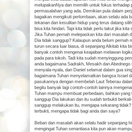
melupakanNya dan memilih untuk fokus terhadap
permasalahan yang ada. Demikian pula dalam perja
bagaikan mengikuti perlombaan, akan selalu ada 
tekanan dan kesulitan hidup yang terus datang silih
bisa kita hindari. Tapi kita tidak perlu takut jika kit
Jika Tuhan pernah melepaskan kita dari masalah di 
Dia tidak sanggup? Kalaupun anda belum pernah 
turun secara luar biasa, di sepanjang Alkitab kita
banyak contoh mengenai keajaiban melawan logika
pada para tokoh. Tadi kita sudah menyinggung pe
anda bagaimana Sadrakh, Mesakh dan Abednego s
menyala-nyala, dan Daniel selamat dalam gua sin
bagaimana Tuhan menyelamatkan bangsa Israel dar
pasukannya dengan membelah Laut Teberau dalam
begitu banyak lagi contoh-contoh lainnya mengen
Tuhan mampu membuat perbedaan, bahkan yang tid
sanggup Dia lakukan dan itu sudah terbukti berkali-
sanggup melakukan itu, mengapa sekarang tidak? 
terbukti, mengapa tidak bagi anda dan saya?
Beban dan masalah akan selalu hadir sepanjang hi
mengingat Tuhan senantiasa kita pun akan mampu 