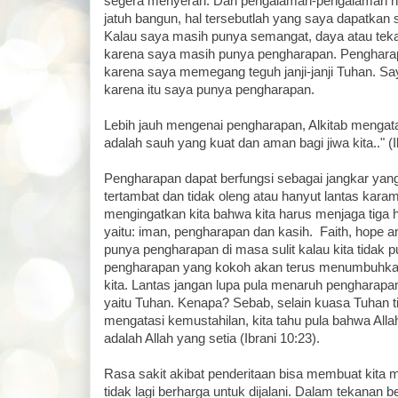
segera menyerah. Dari pengalaman-pengalaman h
jatuh bangun, hal tersebutlah yang saya dapatkan
Kalau saya masih punya semangat, daya atau tekad
karena saya masih punya pengharapan. Pengharap
karena saya memegang teguh janji-janji Tuhan. S
karena itu saya punya pengharapan.
Lebih jauh mengenai pengharapan, Alkitab mengat
adalah sauh yang kuat dan aman bagi jiwa kita.." (I
Pengharapan dapat berfungsi sebagai jangkar yang
tertambat dan tidak oleng atau hanyut lantas karam.
mengingatkan kita bahwa kita harus menjaga tiga h
yaitu: iman, pengharapan dan kasih. Faith, hope and
punya pengharapan di masa sulit kalau kita tidak 
pengharapan yang kokoh akan terus menumbuhk
kita. Lantas jangan lupa pula menaruh pengharapa
yaitu Tuhan. Kenapa? Sebab, selain kuasa Tuhan t
mengatasi kemustahilan, kita tahu pula bahwa All
adalah Allah yang setia (Ibrani 10:23).
Rasa sakit akibat penderitaan bisa membuat kita 
tidak lagi berharga untuk dijalani. Dalam tekanan b