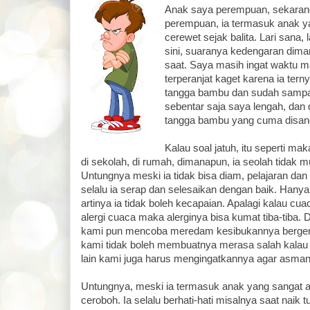
Anak saya perempuan, sekarang
perempuan, ia termasuk anak ya
cerewet sejak balita. Lari sana, l
sini, suaranya kedengaran dim
saat. Saya masih ingat waktu m
terperanjat kaget karena ia ter
tangga bambu dan sudah sampai
sebentar saja saya lengah, dan 
tangga bambu yang cuma disand
Kalau soal jatuh, itu seperti ma
di sekolah, di rumah, dimanapun, ia seolah tidak 
Untungnya meski ia tidak bisa diam, pelajaran dan
selalu ia serap dan selesaikan dengan baik. Hanya
artinya ia tidak boleh kecapaian. Apalagi kalau cu
alergi cuaca maka alerginya bisa kumat tiba-tiba. 
kami pun mencoba meredam kesibukannya bergerak 
kami tidak boleh membuatnya merasa salah kalau bera
lain kami juga harus mengingatkannya agar asman
Untungnya, meski ia termasuk anak yang sangat akt
ceroboh. Ia selalu berhati-hati misalnya saat naik t