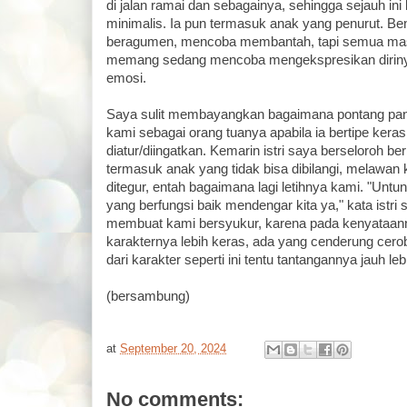
di jalan ramai dan sebagainya, sehingga sejauh ini 
minimalis. Ia pun termasuk anak yang penurut. Ben
beragumen, mencoba membantah, tapi semua mas
memang sedang mencoba mengekspresikan dirinya
emosi.
Saya sulit membayangkan bagaimana pontang pant
kami sebagai orang tuanya apabila ia bertipe keras 
diatur/diingatkan. Kemarin istri saya berseloroh be
termasuk anak yang tidak bisa dibilangi, melawan 
ditegur, entah bagaimana lagi letihnya kami. "Untu
yang berfungsi baik mendengar kita ya," kata istri 
membuat kami bersyukur, karena pada kenyataan
karakternya lebih keras, ada yang cenderung cero
dari karakter seperti ini tentu tantangannya jauh leb
(bersambung)
at
September 20, 2024
No comments: