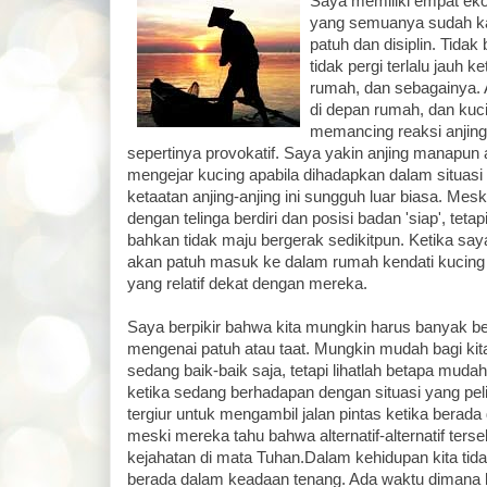
Saya memiliki empat eko
yang semuanya sudah kam
patuh dan disiplin. Tida
tidak pergi terlalu jauh k
rumah, dan sebagainya. 
di depan rumah, dan kucin
memancing reaksi anjing
sepertinya provokatif. Saya yakin anjing manapun 
mengejar kucing apabila dihadapkan dalam situasi s
ketaatan anjing-anjing ini sungguh luar biasa. Me
dengan telinga berdiri dan posisi badan 'siap', teta
bahkan tidak maju bergerak sedikitpun. Ketika sa
akan patuh masuk ke dalam rumah kendati kucing 
yang relatif dekat dengan mereka.
Saya berpikir bahwa kita mungkin harus banyak be
mengenai patuh atau taat. Mungkin mudah bagi kita 
sedang baik-baik saja, tetapi lihatlah betapa mud
ketika sedang berhadapan dengan situasi yang pel
tergiur untuk mengambil jalan pintas ketika berad
meski mereka tahu bahwa alternatif-alternatif ter
kejahatan di mata Tuhan.Dalam kehidupan kita ti
berada dalam keadaan tenang. Ada waktu dimana k