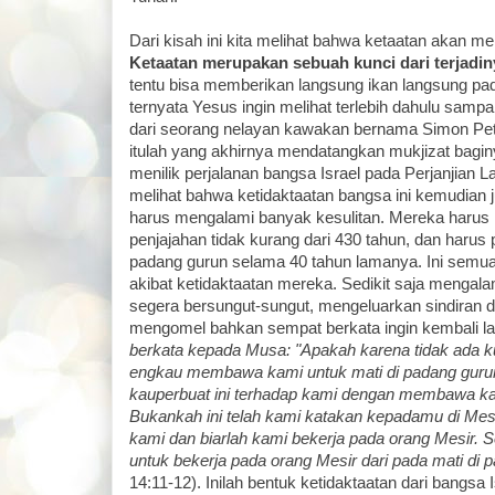
Dari kisah ini kita melihat bahwa ketaatan akan m
Ketaatan merupakan sebuah kunci dari terjadi
tentu bisa memberikan langsung ikan langsung pada 
ternyata Yesus ingin melihat terlebih dahulu samp
dari seorang nelayan kawakan bernama Simon Pet
itulah yang akhirnya mendatangkan mukjizat baginy
menilik perjalanan bangsa Israel pada Perjanjian 
melihat bahwa ketidaktaatan bangsa ini kemudian
harus mengalami banyak kesulitan. Mereka haru
penjajahan tidak kurang dari 430 tahun, dan harus
padang gurun selama 40 tahun lamanya. Ini semu
akibat ketidaktaatan mereka. Sedikit saja mengal
segera bersungut-sungut, mengeluarkan sindiran 
mengomel bahkan sempat berkata ingin kembali la
berkata kepada Musa: "Apakah karena tidak ada k
engkau membawa kami untuk mati di padang gurun
kauperbuat ini terhadap kami dengan membawa kam
Bukankah ini telah kami katakan kepadamu di Me
kami dan biarlah kami bekerja pada orang Mesir. S
untuk bekerja pada orang Mesir dari pada mati di p
14:11-12). Inilah bentuk ketidaktaatan dari bangsa 