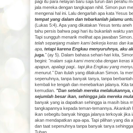
pagi itu para nelayan baru saja turun dari perahu
jala mereka dengan tangkapan nihil. Simon pun 
mengenai hal ini. Lalu dengarlah apa kata Yesus be
tempat yang dalam dan tebarkanlah jalamu unt
(Lukas 5:4). Apa yang dikatakan Yesus tentu aneh
tahu persis bahwa pagi hari itu bukanlah waktu yan
Tapi sungguh menarik melihat apa jawaban Simon
telah sepanjang malam kami bekerja keras dan k
apa,
tetapi karena Engkau menyuruhnya, aku a
juga.
"
(ay 5). Dalam bahasa sehari-hari kita, Simo
begini:
"malam saja kami mencoba dengan keras 
apapun, apalagi pagi.. tapi jika Engkau yang men
menurut."
Dan itulah yang dilakukan Simon. Ia memi
sepenuhnya, tanpa banyak tanya, tanpa berbantah-
kembali ke tengah dan menebarkan jalanya. Kita ta
kemudian.
"Dan setelah mereka melakukannya,
sejumlah besar ikan, sehingga jala mereka mula
banyak yang ia dapatkan sehingga ia masih bisa 
tangkapannya kepada teman-temannya. Akankah 
ikan sebegitu banyak hingga jalanya terkoyak jika ia
akan mendapatkan apa-apa. Tapi pilihan yang dia 
dan taat sepenuhnya tanpa banyak tanya sehingga
Tuhan.