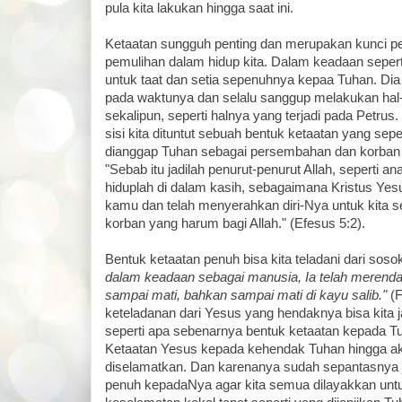
pula kita lakukan hingga saat ini.
Ketaatan sungguh penting dan merupakan kunci pen
pemulihan dalam hidup kita. Dalam keadaan seperti 
untuk taat dan setia sepenuhnya kepaa Tuhan. D
pada waktunya dan selalu sanggup melakukan hal-
sekalipun, seperti halnya yang terjadi pada Petrus.
sisi kita dituntut sebuah bentuk ketaatan yang se
dianggap Tuhan sebagai persembahan dan korban 
"Sebab itu jadilah penurut-penurut Allah, seperti 
hiduplah di dalam kasih, sebagaimana Kristus Yes
kamu dan telah menyerahkan diri-Nya untuk kita
korban yang harum bagi Allah." (Efesus 5:2).
Bentuk ketaatan penuh bisa kita teladani dari soso
dalam keadaan sebagai manusia, Ia telah merendah
sampai mati, bahkan sampai mati di kayu salib."
(F
keteladanan dari Yesus yang hendaknya bisa kita 
seperti apa sebenarnya bentuk ketaatan kepada Tu
Ketaatan Yesus kepada kehendak Tuhan hingga a
diselamatkan. Dan karenanya sudah sepantasnya ji
penuh kepadaNya agar kita semua dilayakkan un