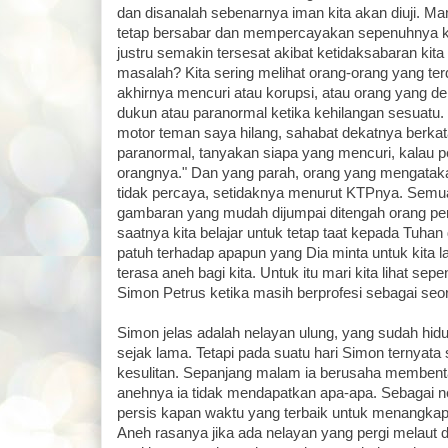
dan disanalah sebenarnya iman kita akan diuji. Ma
tetap bersabar dan mempercayakan sepenuhnya ke
justru semakin tersesat akibat ketidaksabaran ki
masalah? Kita sering melihat orang-orang yang t
akhirnya mencuri atau korupsi, atau orang yang d
dukun atau paranormal ketika kehilangan sesuatu. 
motor teman saya hilang, sahabat dekatnya berkata
paranormal, tanyakan siapa yang mencuri, kalau pe
orangnya." Dan yang parah, orang yang mengataka
tidak percaya, setidaknya menurut KTPnya. Semua
gambaran yang mudah dijumpai ditengah orang perca
saatnya kita belajar untuk tetap taat kepada Tuhan
patuh terhadap apapun yang Dia minta untuk kita 
terasa aneh bagi kita. Untuk itu mari kita lihat sep
Simon Petrus ketika masih berprofesi sebagai seo
Simon jelas adalah nelayan ulung, yang sudah hi
sejak lama. Tetapi pada suatu hari Simon ternyat
kesulitan. Sepanjang malam ia berusaha membentan
anehnya ia tidak mendapatkan apa-apa. Sebagai ne
persis kapan waktu yang terbaik untuk menangkap i
Aneh rasanya jika ada nelayan yang pergi melaut di