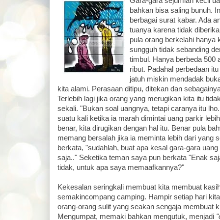
Gara-gara sejumlah kecil ua
bahkan bisa saling bunuh. Ini
berbagai surat kabar. Ada
tuanya karena tidak diberika
pula orang berkelahi hanya 
sungguh tidak sebanding de
timbul. Hanya berbeda 500 a
ribut. Padahal perbedaan it
jatuh miskin mendadak bukan
kita alami. Perasaan ditipu, ditekan dan sebagain
Terlebih lagi jika orang yang merugikan kita itu t
sekali. "Bukan soal uangnya, tetapi caranya itu lh
suatu kali ketika ia marah dimintai uang parkir leb
benar, kita dirugikan dengan hal itu. Benar pula bah
memang bersalah jika ia meminta lebih dari yang 
berkata, "sudahlah, buat apa kesal gara-gara uan
saja.." Seketika teman saya pun berkata "Enak saj
tidak, untuk apa saya memaafkannya?"
Kekesalan seringkali membuat kita membuat kasih y
semakincompang camping. Hampir setiap hari kit
orang-orang sulit yang seakan sengaja membuat ki
Mengumpat, memaki bahkan mengutuk, menjadi
"