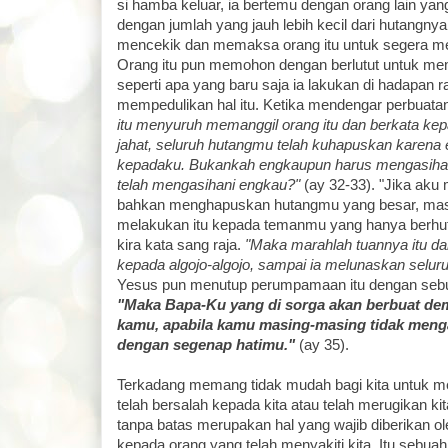
si hamba keluar, ia bertemu dengan orang lain ya
dengan jumlah yang jauh lebih kecil dari hutangnya
mencekik dan memaksa orang itu untuk segera m
Orang itu pun memohon dengan berlutut untuk me
seperti apa yang baru saja ia lakukan di hadapan ra
mempedulikan hal itu. Ketika mendengar perbuata
itu menyuruh memanggil orang itu dan berkata k
jahat, seluruh hutangmu telah kuhapuskan kare
kepadaku. Bukankah engkaupun harus mengasiha
telah mengasihani engkau?"
(ay 32-33). "Jika ak
bahkan menghapuskan hutangmu yang besar, mas
melakukan itu kepada temanmu yang hanya berhutan
kira kata sang raja.
"Maka marahlah tuannya itu 
kepada algojo-algojo, sampai ia melunaskan selur
Yesus pun menutup perumpamaan itu dengan sebua
"Maka Bapa-Ku yang di sorga akan berbuat dem
kamu, apabila kamu masing-masing tidak men
dengan segenap hatimu."
(ay 35).
Terkadang memang tidak mudah bagi kita untuk 
telah bersalah kepada kita atau telah merugikan k
tanpa batas merupakan hal yang wajib diberikan o
kepada orang yang telah menyakiti kita. Itu sebua