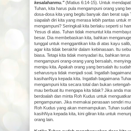
kesalahanmu."
(Matius 6:14-15). Untuk mendapa
Tuhan, kita harus pula mengampuni orang yang ber
dosa-dosa kita yang begitu banyak dan berat saj
siapalah diri kita yang merasa lebih pantas untuk
mengampuni? Seringkali kita berlaku seperti si
Yesus di atas. Tuhan tidak menuntut kita membaya
besar. Dia membebaskan kita, bahkan menganug
tunggal untuk menggantikan kita di atas kayu sali
agar kita tidak berakhir dalam kebinasaan. Itu seb
biasa. Tetapi kita tidak menyadari itu, bahkan teru
mengampuni orang-orang yang bersalah, menyingg
menipu kita. Apakah orang yang bersalah itu sudah 
seharusnya tidak menjadi soal. Ingatlah bagaima
kasihanNya kepada kita. Ingatlah bagaimana Tuh
mengampuni kita secara total dan bukan setengah-
mau berbuat itu mengapa kita tidak? Jika anda ma
berdoalah dan minta Roh Kudus untuk menguatka
pengampunan. Jika memakai perasaan sendiri mungk
Roh Kudus yang akan memampukan. Tuhan sudah
kasihNya kepada kita, kini giliran kita untuk menu
orang lain.