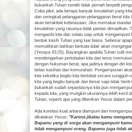
bukankah Tuhan sendiri tidak pernah berpelit pen
Coba pikir, ada berapa banyak kesalahan yang kita
dan seringkali pelanggaran-pelanggaran berat kita
akan berakibat kebinasaan. Jika memakai standar
kesalahan yang rasanya tidak pantas dimaafkan. T
mengasihi kita dan selalu siap untuk mengampuni kit
bentuk kasih Tuhan yang luar biasa. Sebesar apap
memutihkan bahkan berkata
tidak akan mengingat-i
(Yesaya 43:25). Bayangkan apabila Tuhan sulit me
mendengarkan pertobatan kita dan terus memutus
dengan hukuman berat, apa jadinya dengan diri kit
belas kasihan dan kemurahan. Pengampunan akan
kita seketika begitu kita bertobat secara sungguh
kita yang begitu banyak dan besar saja tidak henti
bukankah sudah sepantasnya kita pun mengampun
kepada kita, yang mungkin ukurannya lebih kecil d
Tuhan, seperti apa yang diberikan Yesus dalam p
Ada korelasi kuat antara diampuni dan mengampun
dikatakan Yesus:
"Karena jikalau kamu mengamp
Bapamu yang di sorga akan mengampuni kamu j
tidak mengampuni orang, Bapamu juga tidak 