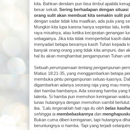
kita. Bahkan dendam pun bisa timbul apabila kerug
besar sekali.
Sering berhadapan dengan situasi 
orang sulit akan membuat kita semakin sulit p
dengan sadar tidak kita maafkan, ada pula yang se
Mungkin kita lupa karena hanya sepintas lalu, ketika
raya misalnya, atau ketika kecipratan genangan l
sebagainya. Jika kita tidak mempertebal kasih dalam
menyadari betapa besarnya kasih Tuhan kepada k
banyak orang-orang yang tidak kita ampuni, dan aki
hal itu akan menghambat pengampunan Tuhan untuk 
Sebuah
perumpamaan tentang pengampunan
pern
Matius 18:21-35, yang menggambarkan betapa pent
membuka pintu pengampunan seluas-luasnya. Da
digambarkan adanya seorang raja yang mau meny
dari hamba-hambanya. Ada seorang hamba yang be
talenta. Si hamba pun memohon keringanan wakt
lunas hutangnya dengan memohon sambil berlutut
iba.
"Lalu tergeraklah hati raja itu oleh
belas kasih
sehingga ia
membebaskannya
dan
menghapusk
Bukan cuma diberi keringanan, tapi hutangnya dih
beruntungnya si hamba. Tapi yang terjadi selanjutn