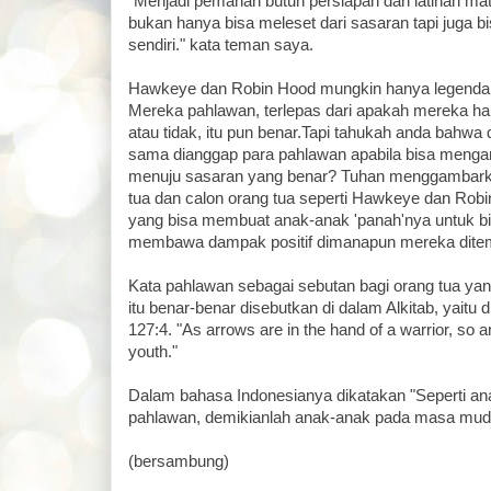
"Menjadi pemanah butuh persiapan dan latihan mat
bukan hanya bisa meleset dari sasaran tapi juga b
sendiri." kata teman saya.
Hawkeye dan Robin Hood mungkin hanya legenda at
Mereka pahlawan, terlepas dari apakah mereka ha
atau tidak, itu pun benar.Tapi tahukah anda bahwa
sama dianggap para pahlawan apabila bisa meng
menuju sasaran yang benar? Tuhan menggambarka
tua dan calon orang tua seperti Hawkeye dan Robi
yang bisa membuat anak-anak 'panah'nya untuk bi
membawa dampak positif dimanapun mereka dite
Kata pahlawan sebagai sebutan bagi orang tua ya
itu benar-benar disebutkan di dalam Alkitab, yaitu
127:4. "As arrows are in the hand of a warrior, so a
youth."
Dalam bahasa Indonesianya dikatakan "Seperti an
pahlawan, demikianlah anak-anak pada masa mud
(bersambung)