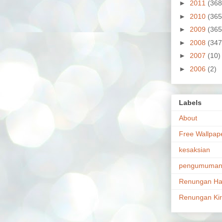
►
2011
(368
►
2010
(365
►
2009
(365
►
2008
(347
►
2007
(10)
►
2006
(2)
Labels
About
Free Wallpap
kesaksian
pengumuma
Renungan Ha
Renungan Ki