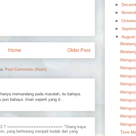
►
Decem
►
Novem
►
Octobe
►
Septem
▼
August
Belalang
Home
Older Post
Belalang
Mengus
Mengus
to:
Post Comments (Atom)
Mengus
Mengus
Mengus
hanya memandang pada masalah, itu bahaya.
 pun bahaya. Iman seperti yang d...
Mengus
Mengus
Mengus
Mengus
 22:7 ======================= "Orang kaya
in, yang berhutang menjadi budak dari yang
Time Ma