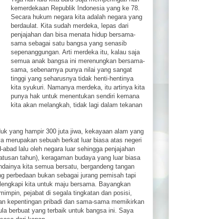
kemerdekaan Republik Indonesia yang ke 78.
Secara hukum negara kita adalah negara yang
berdaulat. Kita sudah merdeka, lepas dari
penjajahan dan bisa menata hidup bersama-
sama sebagai satu bangsa yang senasib
sepenanggungan. Arti merdeka itu, kalau saja
semua anak bangsa ini merenungkan bersama-
sama, sebenarnya punya nilai yang sangat
tinggi yang seharusnya tidak henti-hentinya
kita syukuri. Namanya merdeka, itu artinya kita
punya hak untuk menentukan sendiri kemana
kita akan melangkah, tidak lagi dalam tekanan
k yang hampir 300 juta jiwa, kekayaan alam yang
a merupakan sebuah berkat luar biasa atas negeri
-abad lalu oleh negara luar sehingga penjajahan
ratusan tahun), keragaman budaya yang luar biasa
ndainya kita semua bersatu, bergandeng tangan
 perbedaan bukan sebagai jurang pemisah tapi
lengkapi kita untuk maju bersama. Bayangkan
mimpin, pejabat di segala tingkatan dan posisi,
n kepentingan pribadi dan sama-sama memikirkan
la berbuat yang terbaik untuk bangsa ini. Saya