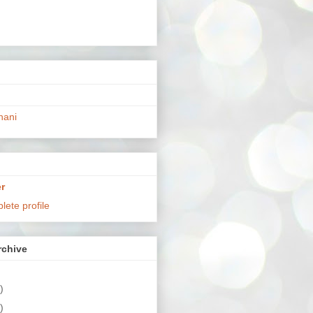
hani
r
ete profile
chive
)
)