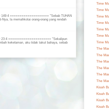
Time Ma
Time Ma
ur 149:4 ==================== "Sebab TUHAN
Time Ma
t-Nya, Ia memahkotai orang-orang yang rendah
Time Ma
Time Ma
Time Ma
r 23:4 ====================== "Sekalipun
Time Ma
embah kekelaman, aku tidak takut bahaya, sebab
The Man
The Man
The Man
The Man
The Man
The Man
Kisah B
Kisah B
Kisah B
Kisah B