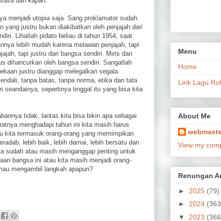
ksasa dari kapan.
nya menjadi utopia saja. Sang proklamator sudah
yang justru bukan diakibatkan oleh penjajah dari
diri. Lihatlah pidato beliau di tahun 1954, saat
nnya lebih mudah karena melawan penjajah, tapi
Menu
ajah, tapi justru dari bangsa sendiri. Miris dan
rus dihancurkan oleh bangsa sendiri. Sangatlah
Home
ekaan justru dianggap melegalkan segala
ndali, tanpa batas, tanpa norma, etika dan tata
Lirik Lagu Ro
seandainya, sepertinya tinggal itu yang bisa kita
annya tidak, lantas kita bisa bikin apa sebagai
About Me
ratnya menghadapi tahun ini kita masih harus
webmaste
lau kita termasuk orang-orang yang memimpikan
radab, lebih baik, lebih damai, lebih bersatu dan
View my compl
 kita sudah atau masih menganggap penting untuk
an bangsa ini atau kita masih menjadi orang-
mau mengambil langkah apapun?
Renungan Ar
►
2025
(79)
►
2024
(363
▼
2023
(366