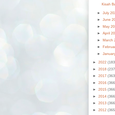
Kisah B
►
July 2
►
June 2
►
May 2
►
April 2
►
March 
►
Februa
►
Januar
►
2022
(183
►
2018
(237
►
2017
(363
►
2016
(366
►
2015
(366
►
2014
(366
►
2013
(366
►
2012
(365