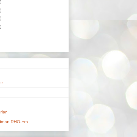
)
)
)
)
er
n
rian
riman RHO-ers