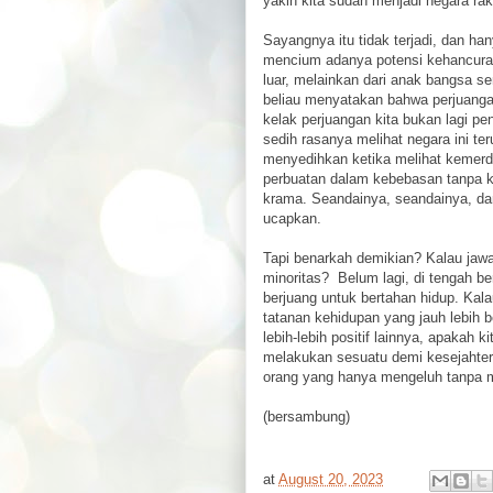
yakin kita sudah menjadi negara ra
Sayangnya itu tidak terjadi, dan ha
mencium adanya potensi kehancuran 
luar, melainkan dari anak bangsa sen
beliau menyatakan bahwa perjuanga
kelak perjuangan kita bukan lagi penj
sedih rasanya melihat negara ini te
menyedihkan ketika melihat kemerd
perbuatan dalam kebebasan tanpa ke
krama. Seandainya, seandainya, dan 
ucapkan.
Tapi benarkah demikian? Kalau jawab
minoritas? Belum lagi, di tengah be
berjuang untuk bertahan hidup. Ka
tatanan kehidupan yang jauh lebih be
lebih-lebih positif lainnya, apakah
melakukan sesuatu demi kesejahtera
orang yang hanya mengeluh tanpa 
(bersambung)
at
August 20, 2023