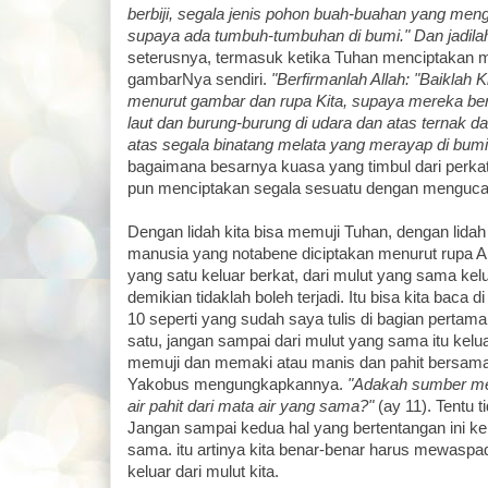
berbiji, segala jenis pohon buah-buahan yang meng
supaya ada tumbuh-tumbuhan di bumi." Dan jadila
seterusnya, termasuk ketika Tuhan menciptakan 
gambarNya sendiri.
"Berfirmanlah Allah: "Baiklah
menurut gambar dan rupa Kita, supaya mereka ber
laut dan burung-burung di udara dan atas ternak d
atas segala binatang melata yang merayap di bumi
bagaimana besarnya kuasa yang timbul dari perka
pun menciptakan segala sesuatu dengan menguc
Dengan lidah kita bisa memuji Tuhan, dengan lidah
manusia yang notabene diciptakan menurut rupa All
yang satu keluar berkat, dari mulut yang sama kel
demikian tidaklah boleh terjadi. Itu bisa kita baca 
10 seperti yang sudah saya tulis di bagian pertam
satu, jangan sampai dari mulut yang sama itu kelua
memuji dan memaki atau manis dan pahit bersam
Yakobus mengungkapkannya.
"Adakah sumber me
air pahit dari mata air yang sama?"
(ay 11). Tentu ti
Jangan sampai kedua hal yang bertentangan ini kel
sama. itu artinya kita benar-benar harus mewaspad
keluar dari mulut kita.