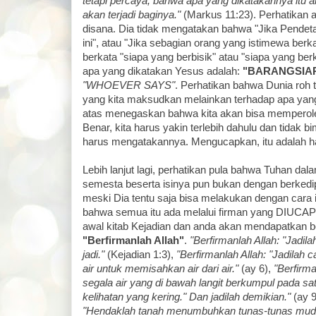
tetapi percaya, bahwa apa yang dikatakannya itu ak
akan terjadi baginya."
(Markus 11:23). Perhatikan 
disana. Dia tidak mengatakan bahwa "Jika Pendet
ini", atau "Jika sebagian orang yang istimewa berka
berkata "siapa yang berbisik" atau "siapa yang ber
apa yang dikatakan Yesus adalah:
"BARANGSIA
"WHOEVER SAYS"
. Perhatikan bahwa Dunia roh t
yang kita maksudkan melainkan terhadap apa yan
atas menegaskan bahwa kita akan bisa memperole
Benar, kita harus yakin terlebih dahulu dan tidak bi
harus mengatakannya. Mengucapkan, itu adalah ha
Lebih lanjut lagi, perhatikan pula bahwa Tuhan da
semesta beserta isinya pun bukan dengan berkedip
meski Dia tentu saja bisa melakukan dengan cara it
bahwa semua itu ada melalui firman yang DIUCAPKA
awal kitab Kejadian dan anda akan mendapatkan b
"Berfirmanlah Allah"
.
"Berfirmanlah Allah: "Jadilah
jadi."
(Kejadian 1:3),
"Berfirmanlah Allah: "Jadilah 
air untuk memisahkan air dari air."
(ay 6),
"Berfirma
segala air yang di bawah langit berkumpul pada sa
kelihatan yang kering." Dan jadilah demikian."
(ay 9
"Hendaklah tanah menumbuhkan tunas-tunas mud