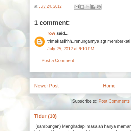
at
July 24, 2012
1 comment:
row
said...
trimakasihhh,,renungannya sgt memberkati s
July 25, 2012 at 9:10 PM
Post a Comment
Newer Post
Home
Subscribe to:
Post Comments 
Tidur (10)
(sambungan) Menghadapi masalah hanya memand