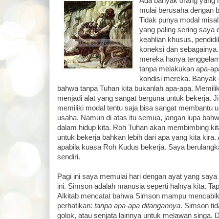
Ada banyak orang yang 
mulai berusaha dengan 
Tidak punya modal misaln
yang paling sering saya 
keahlian khusus, pendidi
koneksi dan sebagainya.
mereka hanya tenggela
tanpa melakukan apa-ap
kondisi mereka. Banyak d
bahwa tanpa Tuhan kita bukanlah apa-apa. Memiliki
menjadi alat yang sangat berguna untuk bekerja. J
memiliki modal tentu saja bisa sangat membantu 
usaha. Namun di atas itu semua, jangan lupa bahw
dalam hidup kita. Roh Tuhan akan membimbing ki
untuk bekerja bahkan lebih dari apa yang kita kira
apabila kuasa Roh Kudus bekerja. Saya berulang
sendiri.
Pagi ini saya memulai hari dengan ayat yang saya 
ini. Simson adalah manusia seperti halnya kita. Tap
Alkitab mencatat bahwa Simson mampu mencabik-
perhatikan:
tanpa apa-apa ditangannya
. Simson ti
golok, atau senjata lainnya untuk melawan singa. 