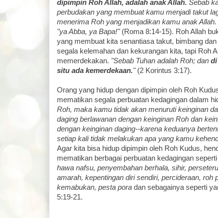
dipimpin Roh Allah, adalah anak Allah.
Sebab ka
perbudakan yang membuat kamu menjadi takut lagi
menerima Roh yang menjadikan kamu anak Allah. O
"ya Abba, ya Bapa!"
(Roma 8:14-15). Roh Allah bu
yang membuat kita senantiasa takut, bimbang dan
segala kelemahan dan kekurangan kita, tapi Roh A
memerdekakan.
"Sebab Tuhan adalah Roh; dan
di
situ ada kemerdekaan.
"
(2 Korintus 3:17).
Orang yang hidup dengan dipimpin oleh Roh Kudu
mematikan segala perbuatan kedagingan dalam h
Roh, maka kamu tidak akan menuruti keinginan da
daging berlawanan dengan keinginan Roh dan kei
dengan keinginan daging--karena keduanya berte
setiap kali tidak melakukan apa yang kamu kehend
Agar kita bisa hidup dipimpin oleh Roh Kudus, he
mematikan berbagai perbuatan kedagingan sepert
hawa nafsu, penyembahan berhala, sihir, perseteruan
amarah, kepentingan diri sendiri, percideraan, ro
kemabukan, pesta pora
dan sebagainya seperti yan
5:19-21.