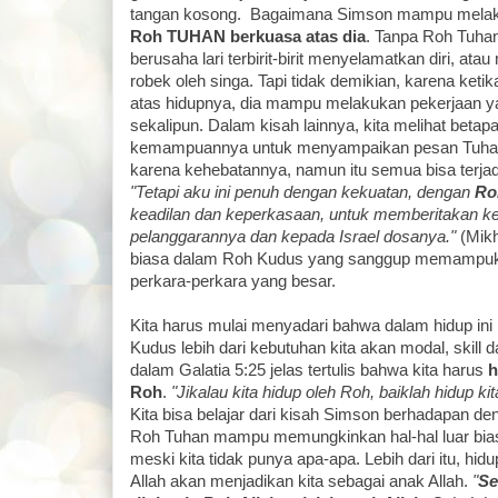
tangan kosong. Bagaimana Simson mampu melakuka
Roh TUHAN berkuasa atas dia
. Tanpa Roh Tuha
berusaha lari terbirit-birit menyelamatkan diri, ata
robek oleh singa. Tapi tidak demikian, karena ket
atas hidupnya, dia mampu melakukan pekerjaan ya
sekalipun. Dalam kisah lainnya, kita melihat bet
kemampuannya untuk menyampaikan pesan Tuha
karena kehebatannya, namun itu semua bisa terja
"Tetapi aku ini penuh dengan kekuatan, dengan
Ro
keadilan dan keperkasaan, untuk memberitakan k
pelanggarannya dan kepada Israel dosanya."
(Mikh
biasa dalam Roh Kudus yang sanggup memampuk
perkara-perkara yang besar.
Kita harus mulai menyadari bahwa dalam hidup ini 
Kudus lebih dari kebutuhan kita akan modal, skill da
dalam Galatia 5:25 jelas tertulis bahwa kita harus
h
Roh
.
"Jikalau kita hidup oleh Roh, baiklah hidup ki
Kita bisa belajar dari kisah Simson berhadapan de
Roh Tuhan mampu memungkinkan hal-hal luar biasa 
meski kita tidak punya apa-apa. Lebih dari itu, hid
Allah akan menjadikan kita sebagai anak Allah.
"
Se