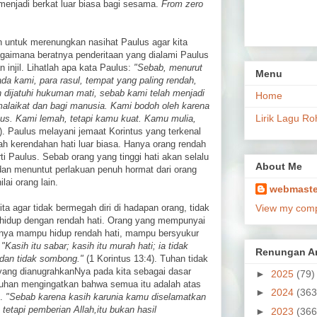
menjadi berkat luar biasa bagi sesama.
From zero
n untuk merenungkan nasihat Paulus agar kita
bagaimana beratnya penderitaan yang dialami Paulus
njil. Lihatlah apa kata Paulus:
"Sebab, menurut
Menu
a kami, para rasul, tempat yang paling rendah,
h dijatuhi hukuman mati, sebab kami telah menjadi
Home
-malaikat dan bagi manusia. Kami bodoh oleh karena
Lirik Lagu Ro
stus. Kami lemah, tetapi kamu kuat. Kamu mulia,
). Paulus melayani jemaat Korintus yang terkenal
ah kerendahan hati luar biasa. Hanya orang rendah
ti Paulus. Sebab orang yang tinggi hati akan selalu
About Me
n dan menuntut perlakuan penuh hormat dari orang
lai orang lain.
webmaste
ta agar tidak bermegah diri di hadapan orang, tidak
View my compl
lu hidup dengan rendah hati. Orang yang mempunyai
usnya mampu hidup rendah hati, mampu bersyukur
.
"Kasih itu sabar; kasih itu murah hati; ia tidak
Renungan Ar
 dan tidak sombong."
(1 Korintus 13:4). Tuhan tidak
ang dianugrahkanNya pada kita sebagai dasar
►
2025
(79)
Tuhan mengingatkan bahwa semua itu adalah atas
►
2024
(363
h.
"Sebab karena kasih karunia kamu diselamatkan
 tetapi pemberian Allah,itu bukan hasil
►
2023
(366