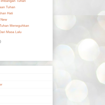
Timbangan Tuhan
aan Tuhan
han Hati
d New
 Tuhan Meneguhkan
 Dari Masa Lalu
)
er
n