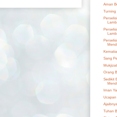
Aman B
Turning 
Perselis
Lamb
Perselis
Lamba
Perselis
Mend
Kematia
Sang P
Mukjiza
Orang B
Sedikit 
Mend
Iman Ya
Ucapan
Ajaibny
Tuhan B