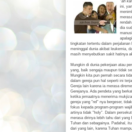
"ah ka
ini, y
menimb
merasa
rendah
dia su
manusi
apalag
tingkatan tertentu dalam perjalana
meninggal dunia akibat leukemia, da
masih menyebutkan sakit hatinya ak
Mungkin di dunia pekerjaan atau pe
yang, baik sengaja maupun tidak s
Mungkin kita pun pernah secara tid
dalam gereja pun hal seperti ini te
Gereja lain karena ia merasa direme
Gerejanya. Ada pendeta yang berka
ketika jemaatnya menerima mukjizat
gereja yang "rel" nya bergeser, tid
fokus kepada program-program wajib y
artinya tidak "holy". Dalam perseku
merasa dirinya lebih tahu dari yang
Tuhan dan sebagainya. Padahal, itu
dari yang lain, karena Tuhan mam