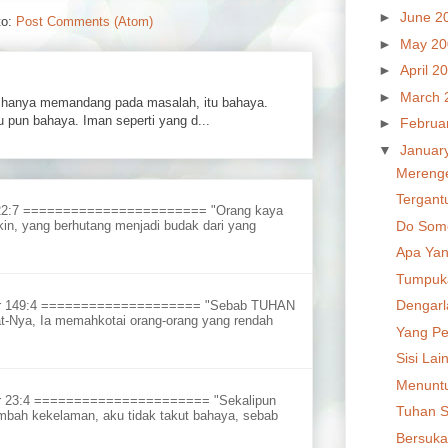
►
June 2
to:
Post Comments (Atom)
►
May 2
►
April 2
►
March 
hanya memandang pada masalah, itu bahaya.
 pun bahaya. Iman seperti yang d...
►
Februa
▼
Januar
Mereng
Tergant
 22:7 ======================= "Orang kaya
Do Some
in, yang berhutang menjadi budak dari yang
Apa Yan
Tumpuk
Dengarl
ur 149:4 ==================== "Sebab TUHAN
t-Nya, Ia memahkotai orang-orang yang rendah
Yang Pe
Sisi Lai
Menuntu
r 23:4 ====================== "Sekalipun
Tuhan S
embah kekelaman, aku tidak takut bahaya, sebab
Bersukac