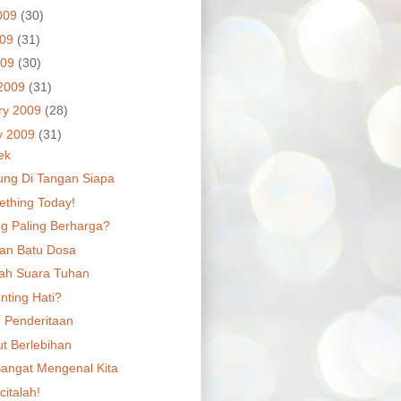
009
(30)
009
(31)
009
(30)
2009
(31)
ry 2009
(28)
y 2009
(31)
ek
ung Di Tangan Siapa
thing Today!
g Paling Berharga?
an Batu Dosa
ah Suara Tuhan
nting Hati?
n Penderitaan
t Berlebihan
angat Mengenal Kita
italah!