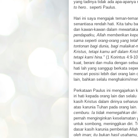
yang tadinya tidak ada apa-apanya 
to hero..
seperti Paulus.
Hari ini saya mengajak teman-tema
senantiasa rendah hati. Kita tahu 
dan kawan-kawan dalam mewartakan i
pendapatku, Allah memberikan kepad
sama seperti orang-orang yang tela
tontonan bagi dunia, bagi malaikat
Kristus, tetapi kamu arif dalam Kri
tetapi kami hina."
(1 Korintus 4:9-10
kuat, berani dan mulia dengan sebu
hati lah yang sanggup berkata seper
mencari posisi lebih dari orang lai
lain, bahkan selalu menghakimi/meni
Perkataan Paulus ini mengajarkan ki
iri hati kepada orang lain dan sela
kasih Kristus dalam dirinya sehar
atas karunia Tuhan pada orang lain
cemburu. Ia tidak memegahkan diri
pernah menginginkan keselamatan y
untuk sombong, meninggikan diri. 
dasar kasih karunia pemberian Alla
oleh iman; itu bukan hasil usahamu,