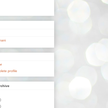
hani
r
ete profile
chive
)
)