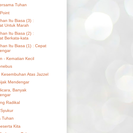
ersama Tuhan
Point
ihan Itu Biasa (3) :
at Untuk Marah
ihan Itu Biasa (2) :
t Berkata-kata
ihan Itu Biasa (1) : Cepat
engar
n - Kematian Kecil
enebus
t Kesembuhan Atas Jazzel
ijak Mendengar
Bicara, Banyak
engar
ng Radikal
 Syukur
a Tuhan
eserta Kita