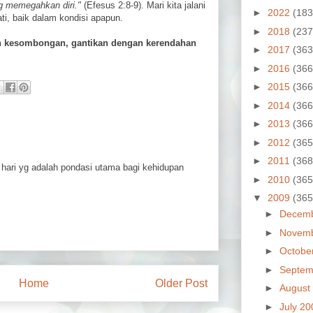
g memegahkan diri."
(Efesus 2:8-9). Mari kita jalani
►
2022
(183
i, baik dalam kondisi apapun.
►
2018
(237
n kesombongan, gantikan dengan kerendahan
►
2017
(363
►
2016
(366
►
2015
(366
►
2014
(366
►
2013
(366
►
2012
(365
►
2011
(368
hari yg adalah pondasi utama bagi kehidupan
►
2010
(365
▼
2009
(365
►
Decem
►
Novem
►
Octobe
►
Septem
Home
Older Post
►
August
►
July 2