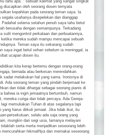
mu tahu apa.."
sebuah kalimat yang sangat singkat
ang diucapkan oleh seorang dosen ternyata
ulkan kepahitan pada seorang teman saya. Ia
 segala usahanya disepelekan dan dianggap
. Padahal selama setahun penuh saya tahu betul
dah berusaha dengan semampunya. Terkadang
a sulit mengontrol perkataan dan perbuatannya,
i ketika mereka sudah mampu mencapai sebuah
n hidupnya. Teman saya itu sekarang sudah
n saya ingat betul sehari sebelum ia meninggal, ia
ibat ucapan dosen itu.
ndidikan kita kerap bertemu dengan orang-orang
engaja, bernada atau berkesan merendahkan.
ak sadar melakukan hal yang sama. Ironisnya di
rjadi. Ada seorang teman yang pindah berjemaat ke
hkan dan tidak dihargai sebagai seorang pianis di
ta bahwa ia ingin jemaatnya bertumbuh, namun
, mereka curiga dan tidak percaya. Ada Gereja-
ak lagi memuliakan Tuhan di atas segalanya tapi
ang harus diikuti jemaat. Jika tidak ikut, itu
tuan-persekutuan, selalu ada saja orang yang
 lain, mungkin dari segi usia, lamanya melayani
 tidaklah serta merta menjadikan seseorang lebih
pu mencurahkan hikmatNya dan memakai seseorang