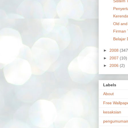
Sistem 
Penyert
Kerenda
Old an
Firman
Belajar
►
2008
(347
►
2007
(10)
►
2006
(2)
Labels
About
Free Wallpap
kesaksian
pengumuma